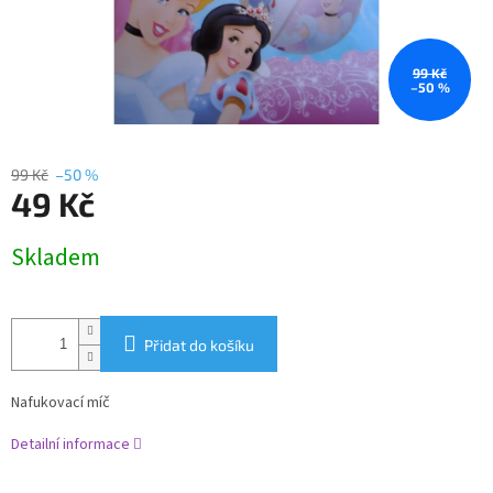
99 Kč
–50 %
99 Kč
–50 %
49 Kč
Měrná
Skladem
cena:
Přidat do košíku
Nafukovací míč
Detailní informace