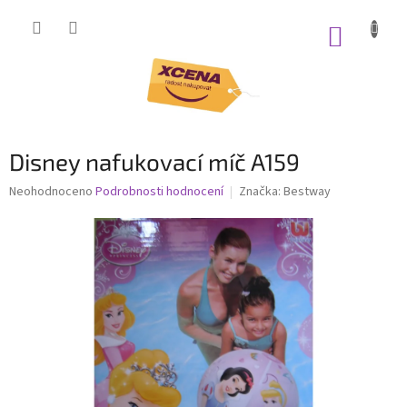
Přejít
na
NÁKUP
obsah
KOŠÍK
Disney nafukovací míč A159
Průměrné
Neohodnoceno
Podrobnosti hodnocení
Značka:
Bestway
hodnocení
produktu
je
0,0
z
5
hvězdiček.