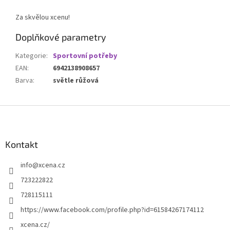
Za skvělou xcenu!
Doplňkové parametry
Kategorie
:
Sportovní potřeby
EAN
:
6942138908657
Barva
:
světle růžová
Z
á
p
a
Kontakt
t
info
@
xcena.cz
í
723222822
728115111
https://www.facebook.com/profile.php?id=61584267174112
xcena.cz/