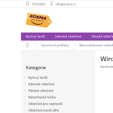
Přejít
723222822
info@xcena.cz
na
obsah
Bytový textil
Dámské oblečení
Pánské obleče
Domů
Sportovní potřeby
Winx nafukovací rukáv
P
Winx
o
Přeskočit
s
Průměr
Neohod
Kategorie
kategorie
t
hodnoce
r
produkt
Bytový textil
a
je
Dámské oblečení
0,0
n
z
Pánské oblečení
n
5
í
Námořnické trička
hvězdič
p
Oblečení pro nejmenší
a
Oblečení menší děti