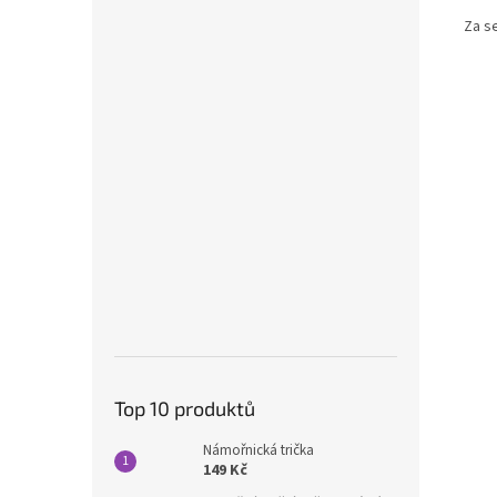
Za s
Top 10 produktů
Námořnická trička
149 Kč