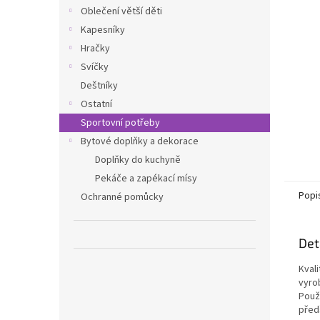
n
Oblečení větší děti
e
Kapesníky
l
Hračky
Svíčky
Deštníky
Ostatní
Sportovní potřeby
Bytové doplňky a dekorace
Doplňky do kuchyně
Pekáče a zapékací mísy
Popi
Ochranné pomůcky
Det
Kvali
vyro
Použ
předš