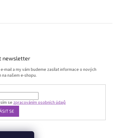
t newsletter
j e-mail a my vám budeme zasílat informace o nových
 na našem e-shopu.
asím se
zpracováním osobních údajů
ÁSIT SE