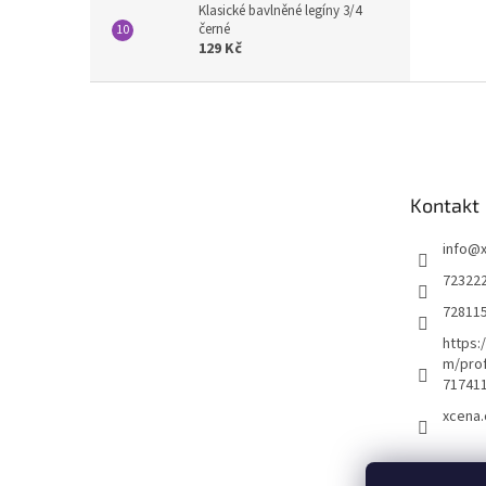
Klasické bavlněné legíny 3/4
černé
129 Kč
Z
á
p
a
t
Kontakt
í
info
@
72322
72811
https:
m/prof
71741
xcena.
Nákupní 