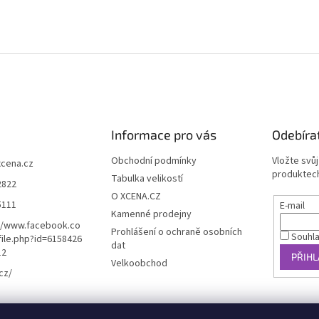
Informace pro vás
Odebíra
Obchodní podmínky
Vložte svů
xcena.cz
produktech
Tabulka velikostí
2822
O XCENA.CZ
5111
E-mail
Kamenné prodejny
//www.facebook.co
Prohlášení o ochraně osobních
Souhl
ile.php?id=6158426
dat
12
PŘIHL
Velkoobchod
cz/
košík