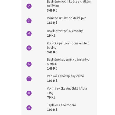
Bavlněné noční košile s krátkým
rukávem
349 Kč
Poncho unisex do deště pvc
169 Kč
Boxík otevírací 3ks modrý
19 Kč
Klasická pánská noční košile z
bavlny
349 Kč
Bavlněné kapesníky pánské typ
A 40x40
149 Kč
Pánské slabé tepláky černé
199 Kč
Vonná svíčka Andělská křídla
115g
79 Kč
Tepláky slabé modré
199 Kč