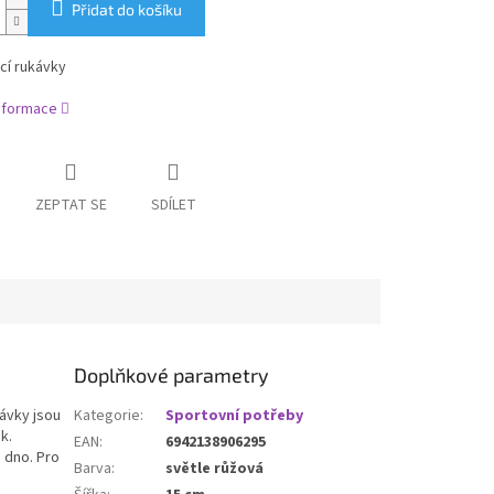
Přidat do košíku
cí rukávky
informace
ZEPTAT SE
SDÍLET
Doplňkové parametry
kávky jsou
Kategorie
:
Sportovní potřeby
k.
EAN
:
6942138906295
 dno. Pro
Barva
:
světle růžová