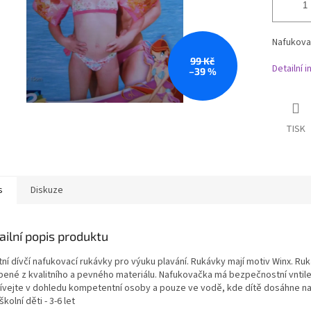
Nafukova
99 Kč
Detailní 
–39 %
TISK
s
Diskuze
ailní popis produktu
tní dívčí nafukovací rukávky pro výuku plavání. Rukávky mají motiv Winx. Ru
bené z kvalitního a pevného materiálu. Nafukovačka má bezpečnostní vntile
ívejte v dohledu kompetentní osoby a pouze ve vodě, kde dítě dosáhne na
kolní děti - 3-6 let