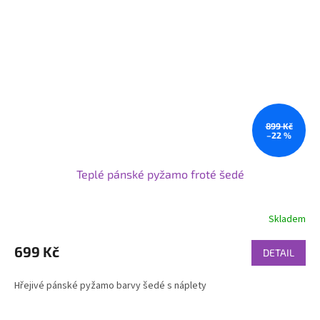
899 Kč
–22 %
Teplé pánské pyžamo froté šedé
Skladem
699 Kč
DETAIL
Hřejivé pánské pyžamo barvy šedé s náplety