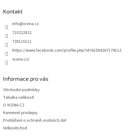
p
a
Kontakt
t
info
@
xcena.cz
í
723222822
728115111
https://www.facebook.com/profile.php?id=61584267174112
xcena.cz/
Informace pro vás
Obchodní podmínky
Tabulka velikostí
O XCENA.CZ
Kamenné prodejny
Prohlášení o ochraně osobních dat
Velkoobchod