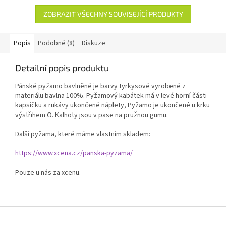
ZOBRAZIT VŠECHNY SOUVISEJÍCÍ PRODUKTY
Popis
Podobné (8)
Diskuze
Detailní popis produktu
Pánské pyžamo bavlněné je barvy tyrkysové vyrobené z
materiálu bavlna 100%. Pyžamový kabátek má v levé horní části
kapsičku a rukávy ukončené náplety, Pyžamo je ukončené u krku
výstřihem O. Kalhoty jsou v pase na pružnou gumu.
Další pyžama, které máme vlastním skladem:
https://www.xcena.cz/panska-pyzama/
Pouze u nás za xcenu.
Z
á