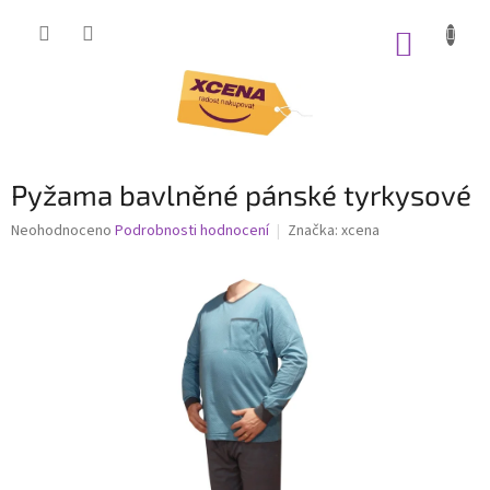
Přejít
na
NÁKUP
obsah
KOŠÍK
Pyžama bavlněné pánské tyrkysové
Průměrné
Neohodnoceno
Podrobnosti hodnocení
Značka:
xcena
hodnocení
produktu
je
0,0
z
5
hvězdiček.