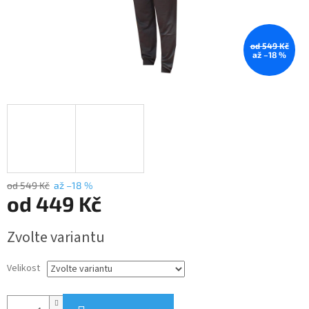
od 549 Kč
až –18 %
od 549 Kč
až –18 %
od
449 Kč
Měrná
Zvolte variantu
cena:
Velikost