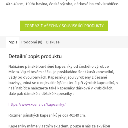
40 × 40 cm, 100% bavlna, česká výroba, dárkové balení v krabičce.
ZOBRAZIT VŠECHNY SOUVISEJÍCÍ PRODUKTY
Popis
Podobné (8)
Diskuze
Detailní popis produktu
Nabízíme pánské bavlněné kapesníky od českého výrobce
Mileta. V igelitovém sáčku je poskládáno šest kusů kapesníků,
vždy po dvou barvách. Kapesníky jsou vyrobeny z česané
bavlny, jedná se o nejkvalitnější materiál při výrobě kapesníků, v
naší nabídce naleznete také kapesníky dárkové v krabičkách,
dále pak dámské a dětské kapesníky :
https://www.xcena.cz/kapesniky/
Rozměr pánských kapesníků je cca 40x40 cm.
Kapesníky máme vlastním skladem, pouze u nás za skvělou