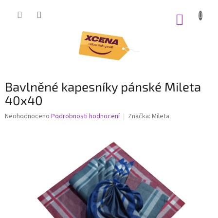
Přejít
na
NÁKUP
obsah
KOŠÍK
Bavlněné kapesníky pánské Mileta
40x40
Průměrné
Neohodnoceno
Podrobnosti hodnocení
Značka:
Mileta
hodnocení
produktu
je
0,0
z
5
hvězdiček.