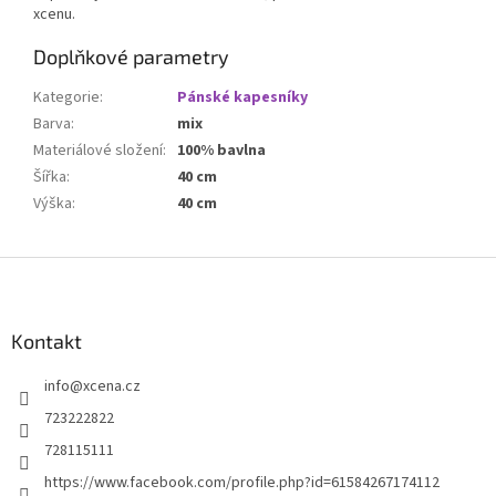
xcenu.
Doplňkové parametry
Kategorie
:
Pánské kapesníky
Barva
:
mix
Materiálové složení
:
100% bavlna
Šířka
:
40 cm
Výška
:
40 cm
Z
á
p
a
Kontakt
t
info
@
xcena.cz
í
723222822
728115111
https://www.facebook.com/profile.php?id=61584267174112