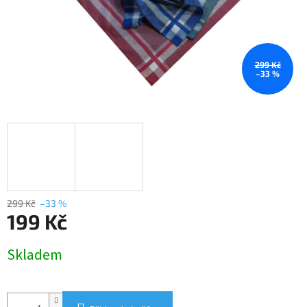
299 Kč
–33 %
299 Kč
–33 %
199 Kč
Měrná
Skladem
cena: