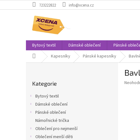
Přejít
723222822
info@xcena.cz
na
obsah
Bytový textil
Dámské oblečení
Pánské obleče
Domů
Kapesníky
Pánské kapesníky
Bavln
P
Bav
o
Přeskočit
s
Průměr
Neohod
Kategorie
kategorie
t
hodnoce
r
produkt
Bytový textil
a
je
Dámské oblečení
0,0
n
z
Pánské oblečení
n
5
í
Námořnické trička
hvězdič
p
Oblečení pro nejmenší
a
Oblečení menší děti