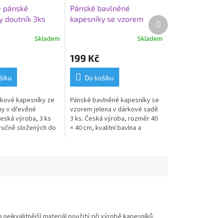
 pánské
Pánské bavlněné
y doutník 3ks
kapesníky se vzorem
Další
produkt
jelena
Skladem
Skladem
199 Kč
šíku
Do košíku
kové kapesníky ze
Pánské bavlněné kapesníky se
ny v dřevěné
vzorem jelena v dárkové sadě
Česká výroba, 3 ks
3 ks. Česká výroba, rozměr 40
ručně složených do
× 40 cm, kvalitní bavlna a
íku. Elegantní dárek
elegantní krabička.
nejkvalitnější materiál použitý při výrobě kapesníků.