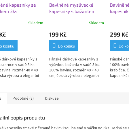
ěné kapesníky se
Bavlněné myslivecké
Bavlněné
čkem 3ks
kapesníky s bažantem
kapesník
3ks
Skladem
Skladem
Kč
199 Kč
299 Kč
o košíku
Do košíku
Do ko
 dárkové kapesníky s
Pánské dárkové kapesníky s
Pánské dár
ou srnce v sadě 3 ks.
výšivkou bažanta v sadě 3 ks.
100% bavl
avlna, rozměr 40 × 40
100% bavlna, rozměr 40 × 40
krabičce. 
ská výroba a elegantní
cm, česká výroba a elegantní
kapesníků 
é balení v krabičce.
dárkové balení v krabičce.
tvaru doutn
pro muže.
s
Podobné (8)
Diskuze
ailní popis produktu
ké kapesníky tmavé z česané bavlny jsou balené v sáčku po 6ks. Jedná se o 