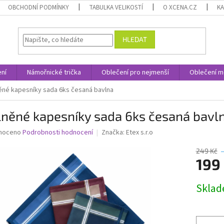
OBCHODNÍ PODMÍNKY
TABULKA VELIKOSTÍ
O XCENA.CZ
K
HLEDAT
ní
Námořnické trička
Oblečení pro nejmenší
Oblečení m
ěné kapesníky sada 6ks česaná bavlna
lněné kapesníky sada 6ks česaná bavl
né
noceno
Podrobnosti hodnocení
Značka:
Etex s.r.o
ní
u
249 Kč
199
Měrná
Skla
cena:
ek.