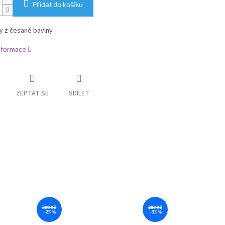
Přidat do košíku
y z česané bavlny
informace
ZEPTAT SE
SDÍLET
399 Kč
299 Kč
–25 %
–33 %