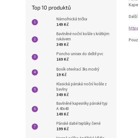
Kape
Top 10 produktů
Dalš
Námořnická trička
149 Kč
http
Bavlněné noční košile s krátkým
rukávem
Pouz
349 Kč
Poncho unisex do deště pvc
169 Kč
Boxík otevírací 3ks modrý
19 Kč
Klasická pánská noční košile z
bavlny
349 Kč
Bavlněné kapesníky pánské typ
A 40x40
149 Kč
Pánské slabé tepláky černé
199 Kč