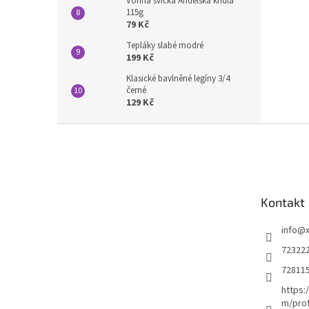
Vonná svíčka Andělská křídla
115g
79 Kč
Tepláky slabé modré
199 Kč
Klasické bavlněné legíny 3/4
černé
129 Kč
Z
á
p
a
t
Kontakt
í
info
@
72322
72811
https:
m/prof