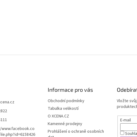
Informace pro vás
Odebíra
Obchodní podmínky
Vložte svů
xcena.cz
produktech
Tabulka velikostí
2822
O XCENA.CZ
5111
E-mail
Kamenné prodejny
//www.facebook.co
Prohlášení o ochraně osobních
Souhl
ile.php?id=6158426