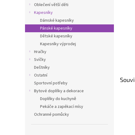
n
Oblečení větší děti
e
Kapesníky
l
Dámské kapesníky
Pánské kapesníky
Dětské kapesníky
Kapesníky výprodej
Hračky
Svíčky
Deštníky
Ostatní
Souvi
Sportovní potřeby
Bytové doplňky a dekorace
Doplňky do kuchyně
Pekáče a zapékací mísy
Ochranné pomůcky