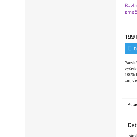
Bavln
srne
199 
D
Pánské
výšivk
100% b
cm, če
dárkov
Popi
Det
Páns