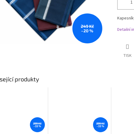
Kapesník
249 Kč
Detailní 
–20 %
TISK
sející produkty
299 Kč
299 Kč
–33 %
–33 %