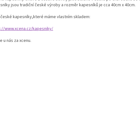
sníky jsou tradiční české výroby a rozměr kapesníků je cca 40cm x 40cm.
í české kapesníky,které máme vlastním skladem:
s://www.xcena.cz/kapesniky/
e u nás za xcenu.