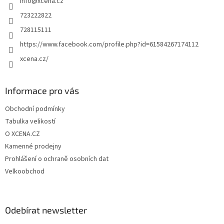
info
@
xcena.cz
í
723222822
728115111
https://www.facebook.com/profile.php?id=61584267174112
xcena.cz/
Informace pro vás
Obchodní podmínky
Tabulka velikostí
O XCENA.CZ
Kamenné prodejny
Prohlášení o ochraně osobních dat
Velkoobchod
Odebírat newsletter