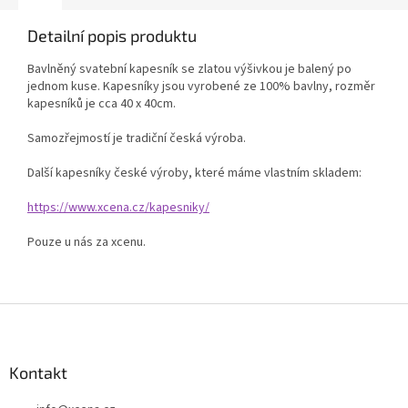
Detailní popis produktu
Bavlněný svatební kapesník se zlatou výšivkou je balený po
jednom kuse. Kapesníky jsou vyrobené ze 100% bavlny, rozměr
kapesníků je cca 40 x 40cm.
Samozřejmostí je tradiční česká výroba.
Další kapesníky české výroby, které máme vlastním skladem:
https://www.xcena.cz/kapesniky/
Pouze u nás za xcenu.
Z
á
p
a
Kontakt
t