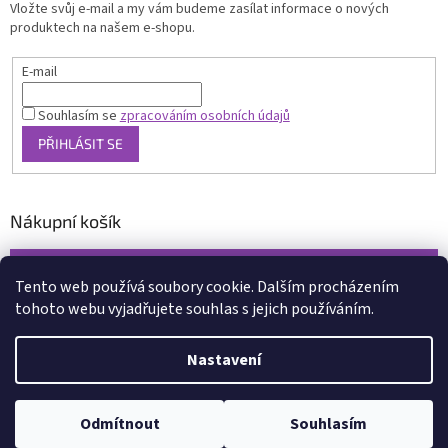
Vložte svůj e-mail a my vám budeme zasílat informace o nových
produktech na našem e-shopu.
E-mail
Souhlasím se
zpracováním osobních údajů
PŘIHLÁSIT SE
Nákupní košík
0
KS /
0 KČ
Tento web používá soubory cookie. Dalším procházením
tohoto webu vyjadřujete souhlas s jejich používáním.
Vytvořil Shoptet
Nastavení
Copyright 2026
www.xcena.cz
. Všechna práva vyhrazena.
Upravit
nastavení cookies
Odmítnout
Souhlasím