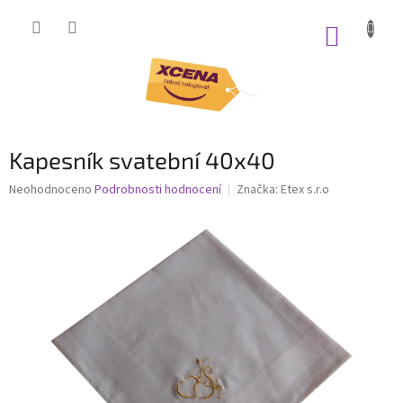
Přejít
na
NÁKUP
obsah
KOŠÍK
Kapesník svatební 40x40
Průměrné
Neohodnoceno
Podrobnosti hodnocení
Značka:
Etex s.r.o
hodnocení
produktu
je
0,0
z
5
hvězdiček.