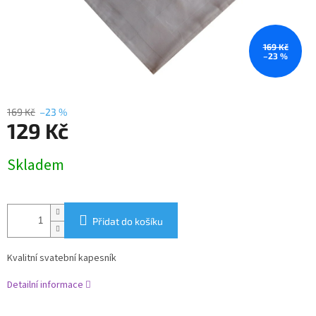
169 Kč
–23 %
169 Kč
–23 %
129 Kč
Měrná
Skladem
cena:
Přidat do košíku
Kvalitní svatební kapesník
Detailní informace