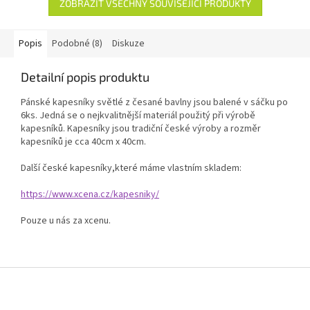
ZOBRAZIT VŠECHNY SOUVISEJÍCÍ PRODUKTY
Popis
Podobné (8)
Diskuze
Detailní popis produktu
Pánské kapesníky světlé z česané bavlny jsou balené v sáčku po
6ks. Jedná se o nejkvalitnější materiál použitý při výrobě
kapesníků. Kapesníky jsou tradiční české výroby a rozměr
kapesníků je cca 40cm x 40cm.
Další české kapesníky,které máme vlastním skladem:
https://www.xcena.cz/kapesniky/
Pouze u nás za xcenu.
Z
á
p