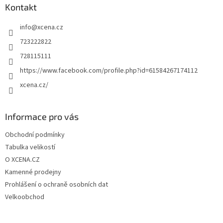
a
Kontakt
t
info
@
xcena.cz
í
723222822
728115111
https://www.facebook.com/profile.php?id=61584267174112
xcena.cz/
Informace pro vás
Obchodní podmínky
Tabulka velikostí
O XCENA.CZ
Kamenné prodejny
Prohlášení o ochraně osobních dat
Velkoobchod