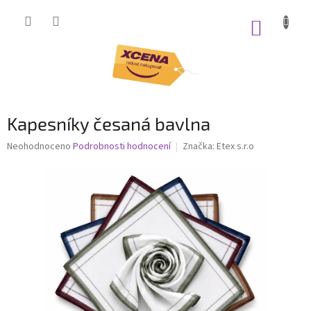
Přejít
na
NÁKUP
obsah
KOŠÍK
Kapesníky česaná bavlna
Průměrné
Neohodnoceno
Podrobnosti hodnocení
Značka:
Etex s.r.o
hodnocení
produktu
je
0,0
z
5
hvězdiček.