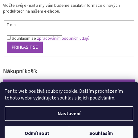
Vložte svůj e-mail a my vám budeme zasílat informace o nových
produktech na našem e-shopu.
E-mail
Souhlasím se
zpracováním osobních údajů
PŘIHLÁSIT SE
Nákupní košík
0
KS /
0 KČ
Tento web používá soubory cookie. Dalším procházením
tohoto webu vyjadřujete souhlas s jejich používáním.
Vytvořil Shoptet
Nastavení
Copyright 2026
www.xcena.cz
. Všechna práva vyhrazena.
Upravit
nastavení cookies
Odmítnout
Souhlasím