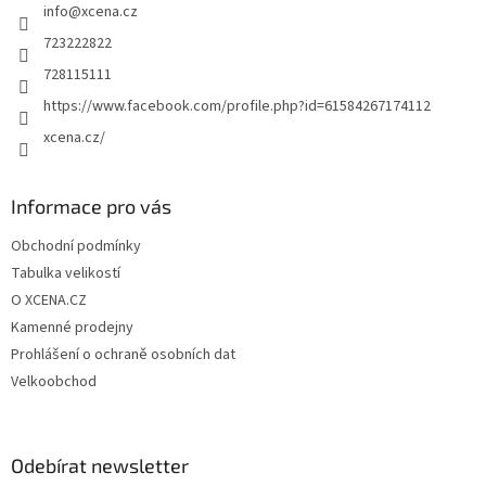
info
@
xcena.cz
í
723222822
728115111
https://www.facebook.com/profile.php?id=61584267174112
xcena.cz/
Informace pro vás
Obchodní podmínky
Tabulka velikostí
O XCENA.CZ
Kamenné prodejny
Prohlášení o ochraně osobních dat
Velkoobchod
Odebírat newsletter