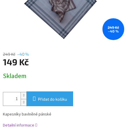
249 Kč
–40 %
249 Kč
–40 %
149 Kč
Měrná
Skladem
cena:
Přidat do košíku
Kapesníky bavlněné pánské
Detailní informace