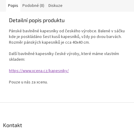
Popis
Podobné (8)
Diskuze
Detailní popis produktu
Pánské bavlněné kapesníky od českého výrobce. Balené v sáčku
kde je poskládáno šest kusů kapesníků, vždy po dvou barvách.
Rozměr pánských kapesníků je cca 40x40 cm.
Další bavlněné kapesníky české výroby, které máme vlastním
skladem:
https://www.xcena.cz/kapesniky/
Pouze u nás za xcenu.
Z
á
p
a
Kontakt
t