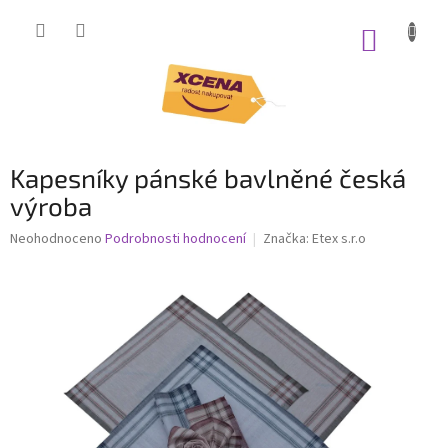
Přejít
na
NÁKUP
obsah
KOŠÍK
Kapesníky pánské bavlněné česká
výroba
Průměrné
Neohodnoceno
Podrobnosti hodnocení
Značka:
Etex s.r.o
hodnocení
produktu
je
0,0
z
5
hvězdiček.