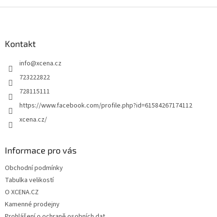
Z
á
p
a
Kontakt
t
info
@
xcena.cz
í
723222822
728115111
https://www.facebook.com/profile.php?id=61584267174112
xcena.cz/
Informace pro vás
Obchodní podmínky
Tabulka velikostí
O XCENA.CZ
Kamenné prodejny
Prohlášení o ochraně osobních dat