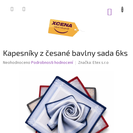
Přejít
na
NÁKUP
obsah
KOŠÍK
Kapesníky z česané bavlny sada 6ks
Průměrné
Neohodnoceno
Podrobnosti hodnocení
Značka:
Etex s.r.o
hodnocení
produktu
je
0,0
z
5
hvězdiček.