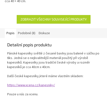
cca 40 × 40 cm.
ZOBRAZIT VŠECHNY SOUVISEJÍCÍ PRODUKTY
Popis
Podobné (8)
Diskuze
Detailní popis produktu
Pánské kapesníky světlé z česané bavlny jsou balené v sáčku po
6ks. Jedná se o nejkvalitnější materiál použitý při výrobě
kapesníků. Kapesníky jsou tradiční české výroby a rozměr
kapesníků je cca 40cm x 40cm.
Další české kapesníky,které máme vlastním skladem:
https://www.xcena.cz/kapesniky/
Pouze u nás za xcenu.