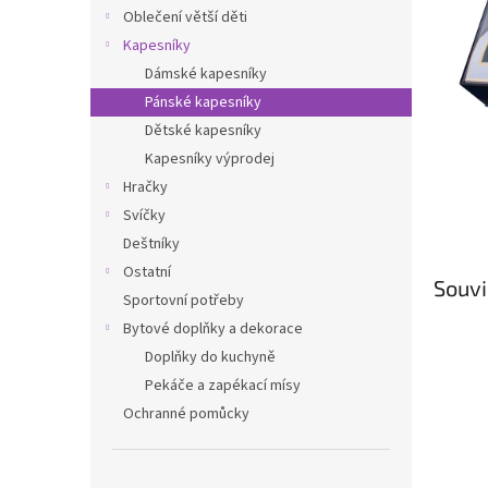
n
Oblečení větší děti
e
Kapesníky
l
Dámské kapesníky
Pánské kapesníky
Dětské kapesníky
Kapesníky výprodej
Hračky
Svíčky
Deštníky
Ostatní
Souvi
Sportovní potřeby
Bytové doplňky a dekorace
Doplňky do kuchyně
Pekáče a zapékací mísy
Ochranné pomůcky