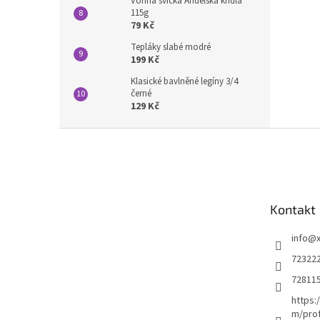
Vonná svíčka Andělská křídla
115g
79 Kč
Tepláky slabé modré
199 Kč
Klasické bavlněné legíny 3/4
černé
129 Kč
Z
á
p
a
t
Kontakt
í
info
@
72322
72811
https:
m/prof