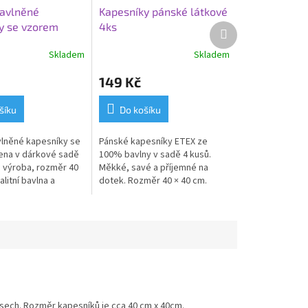
avlněné
Kapesníky pánské látkové
y se vzorem
4ks
Další
produkt
Skladem
Skladem
149 Kč
šíku
Do košíku
lněné kapesníky se
Pánské kapesníky ETEX ze
ena v dárkové sadě
100% bavlny v sadě 4 kusů.
á výroba, rozměr 40
Měkké, savé a příjemné na
alitní bavlna a
dotek. Rozměr 40 × 40 cm.
rabička.
Kvalitní česká výroba v
praktické krabičce.
usech. Rozměr kapesníků je cca 40 cm x 40cm.