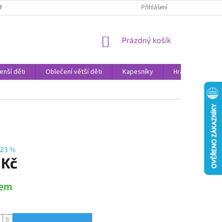
AMENNÉ PRODEJNY
PROHLÁŠENÍ O OCHRANĚ OSOBNÍCH DAT
Přihlášení
VELK
NÁKUPNÍ
Prázdný košík
KOŠÍK
enší děti
Oblečení větší děti
Kapesníky
Hračky
Sv
23 %
 Kč
dem