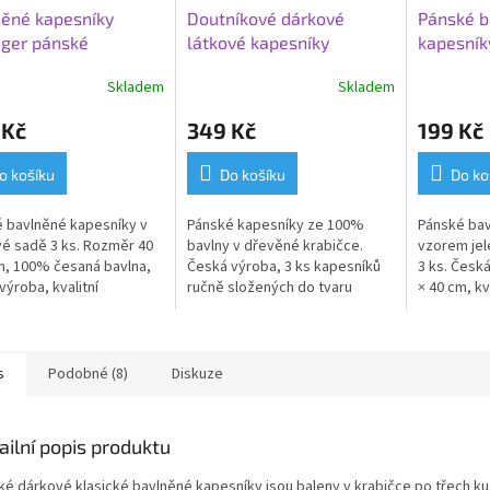
ěné kapesníky
Doutníkové dárkové
Pánské b
ger pánské
látkové kapesníky
kapesník
jelena
Skladem
Skladem
 Kč
349 Kč
199 Kč
o košíku
Do košíku
Do ko
 bavlněné kapesníky v
Pánské kapesníky ze 100%
Pánské bav
é sadě 3 ks. Rozměr 40
bavlny v dřevěné krabičce.
vzorem jel
m, 100% česaná bavlna,
Česká výroba, 3 ks kapesníků
3 ks. Česk
výroba, kvalitní
ručně složených do tvaru
× 40 cm, kv
vání a elegantní
doutníku. Luxusní dárek pro
elegantní k
ka.
každého muže.
s
Podobné (8)
Diskuze
ailní popis produktu
ké dárkové klasické bavlněné kapesníky jsou baleny v krabičce po třech k