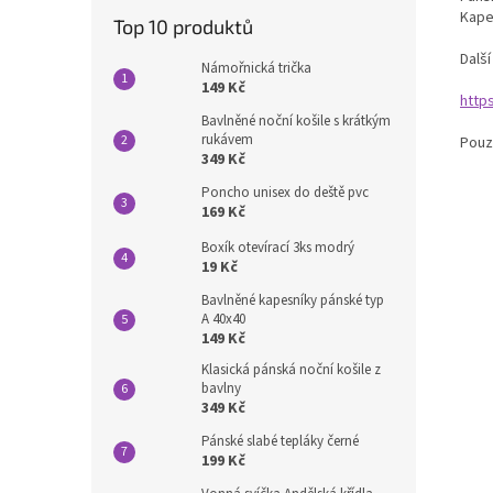
Kape
Top 10 produktů
Dalš
Námořnická trička
149 Kč
http
Bavlněné noční košile s krátkým
rukávem
Pouz
349 Kč
Poncho unisex do deště pvc
169 Kč
Boxík otevírací 3ks modrý
19 Kč
Bavlněné kapesníky pánské typ
A 40x40
149 Kč
Klasická pánská noční košile z
bavlny
349 Kč
Pánské slabé tepláky černé
199 Kč