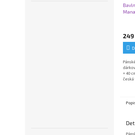
Bavln
Mana
249
D
Pánské
dárkov
× 40 c
česká 
zpraco
krabič
Popi
Det
Páns