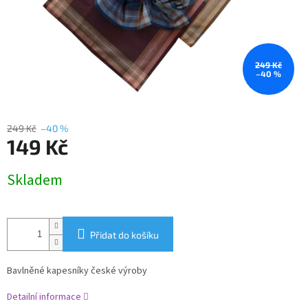
249 Kč
–40 %
249 Kč
–40 %
149 Kč
Měrná
Skladem
cena:
Přidat do košíku
Bavlněné kapesníky české výroby
Detailní informace