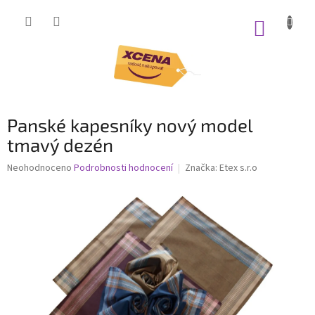
Přejít
na
NÁKUP
obsah
KOŠÍK
Panské kapesníky nový model
tmavý dezén
Průměrné
Neohodnoceno
Podrobnosti hodnocení
Značka:
Etex s.r.o
hodnocení
produktu
je
0,0
z
5
hvězdiček.