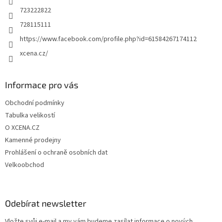
723222822
728115111
https://www.facebook.com/profile.php?id=61584267174112
xcena.cz/
Informace pro vás
Obchodní podmínky
Tabulka velikostí
O XCENA.CZ
Kamenné prodejny
Prohlášení o ochraně osobních dat
Velkoobchod
Odebírat newsletter
Vložte svůj e-mail a my vám budeme zasílat informace o nových