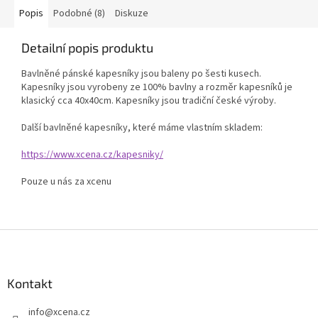
Popis
Podobné (8)
Diskuze
Detailní popis produktu
Bavlněné pánské kapesníky jsou baleny po šesti kusech.
Kapesníky jsou vyrobeny ze 100% bavlny a rozměr kapesníků je
klasický cca 40x40cm. Kapesníky jsou tradiční české výroby.
Další bavlněné kapesníky, které máme vlastním skladem:
https://www.xcena.cz/kapesniky/
Pouze u nás za xcenu
Z
á
p
a
Kontakt
t
info
@
xcena.cz
í