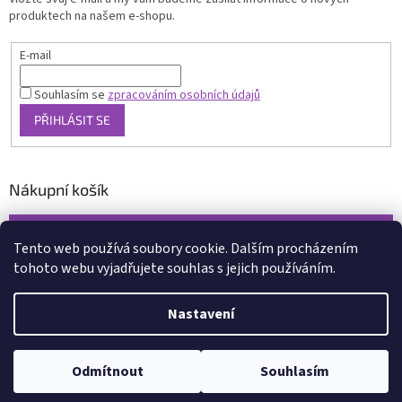
produktech na našem e-shopu.
E-mail
Souhlasím se
zpracováním osobních údajů
PŘIHLÁSIT SE
Nákupní košík
0
KS /
0 KČ
Tento web používá soubory cookie. Dalším procházením
tohoto webu vyjadřujete souhlas s jejich používáním.
Vytvořil Shoptet
Nastavení
Copyright 2026
www.xcena.cz
. Všechna práva vyhrazena.
Upravit
nastavení cookies
Odmítnout
Souhlasím