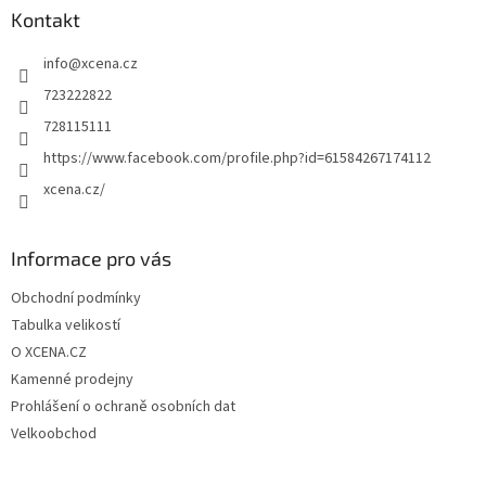
a
Kontakt
t
info
@
xcena.cz
í
723222822
728115111
https://www.facebook.com/profile.php?id=61584267174112
xcena.cz/
Informace pro vás
Obchodní podmínky
Tabulka velikostí
O XCENA.CZ
Kamenné prodejny
Prohlášení o ochraně osobních dat
Velkoobchod