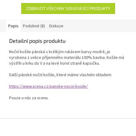
ZOBRAZIT VŠECHNY SOUVISEJÍCÍ PRODUKTY
Popis
Podobné (8)
Diskuze
Detailní popis produktu
Noční košile pánská s krátkým rukávem barvy modré, je
vyrobena z velice příjemného materiálu 100% bavlna. Košile má
výstřih u krku do V a na levé horní straně kapsičku.
Další pánské noční košile, které máme vlastním skladem:
https://www.xcena.cz/panske-nocni-kosile/
Pouze u nás za xcenu.
Z
á
p