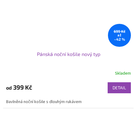
699 Kč
až
–42 %
Pánská noční košile nový typ
Skladem
399 Kč
od
DETAIL
Bavlněná noční košile s dlouhým rukávem