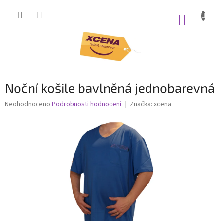
Přejít
na
NÁKUP
obsah
KOŠÍK
Noční košile bavlněná jednobarevná
Průměrné
Neohodnoceno
Podrobnosti hodnocení
Značka:
xcena
hodnocení
produktu
je
0,0
z
5
hvězdiček.