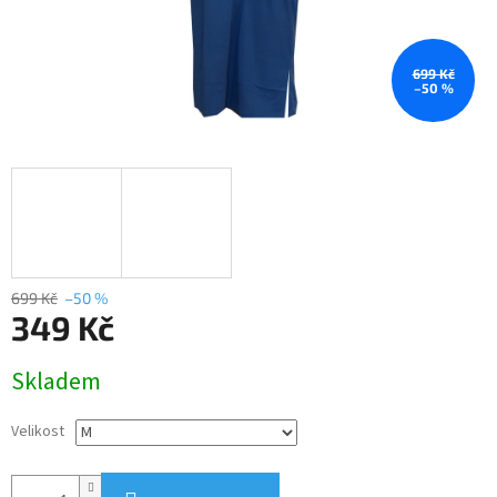
699 Kč
–50 %
699 Kč
–50 %
349 Kč
Měrná
Skladem
cena:
Velikost