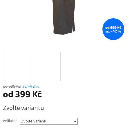
od 699 Kč
až –42 %
od 699 Kč
až –42 %
od
399 Kč
Měrná
Zvolte variantu
cena:
Velikost