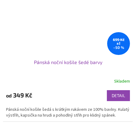
699 Kč
až
–50 %
Pánská noční košile šedé barvy
Skladem
349 Kč
od
DETAIL
Pánská noční košile šedá s krátkým rukávem ze 100% bavlny. Kulatý
výstřih, kapsička na hrudi a pohodlný střih pro klidný spánek.