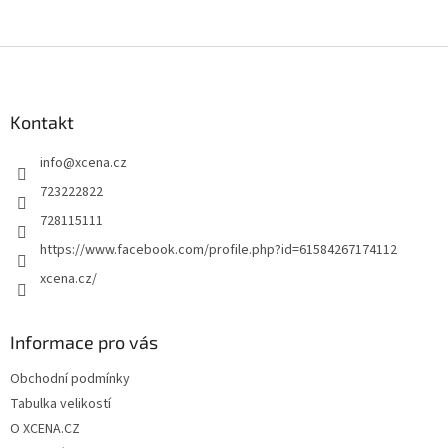
Z
á
p
a
Kontakt
t
info
@
xcena.cz
í
723222822
728115111
https://www.facebook.com/profile.php?id=61584267174112
xcena.cz/
Informace pro vás
Obchodní podmínky
Tabulka velikostí
O XCENA.CZ