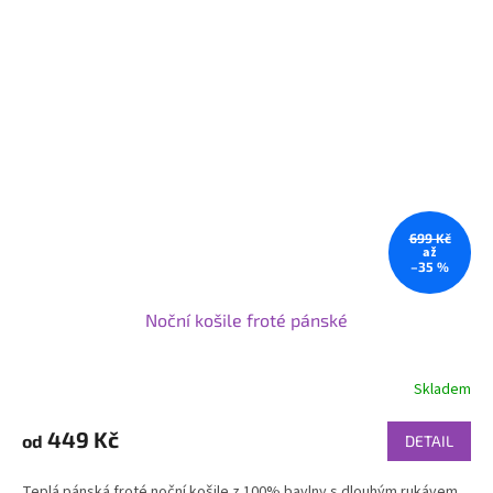
699 Kč
až
–35 %
Noční košile froté pánské
Skladem
449 Kč
od
DETAIL
Teplá pánská froté noční košile z 100% bavlny s dlouhým rukávem,