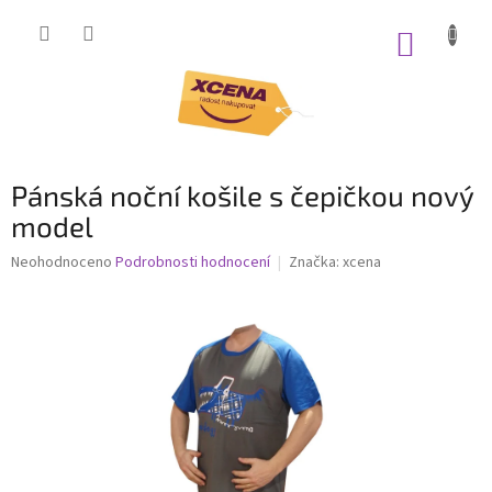
Přejít
na
NÁKUP
obsah
KOŠÍK
P
Pánská noční košile s čepičkou nový
o
s
model
t
Průměrné
Neohodnoceno
Podrobnosti hodnocení
Značka:
xcena
r
hodnocení
a
produktu
n
je
n
0,0
í
z
5
p
hvězdiček.
a
n
e
l