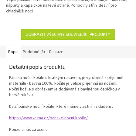
náplety a kapsičkou na levé straně. Pohodlný střih ideální pro
chladnější noci.
ZOBRAZIT VŠECHNY SOUVISEJÍCÍ PRODUKTY
Popis
Podobné (8)
Diskuze
Detailní popis produktu
Pánská noční košile s krátkým rukávem, je vyrobená z příjemné
materiálu - bavlna 100%, košile je velice příjemná na nošení.
Noční košile s obrázkem je dodávaná s bavlněnou čepičkou v
barvě rukávu.
Další pánské noční košile, které máme vlastním skladem :
https://www.xcena.cz/panske-nocni-kosile/
Pouze u nás za xcenu