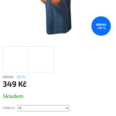
699 Kč
–50 %
699 Kč
–50 %
349 Kč
Měrná
Skladem
cena:
Velikost