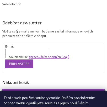
Velkoobchod
Odebírat newsletter
Vložte svůj e-mail a my vám budeme zasílat informace o nových
produktech na našem e-shopu.
E-mail
Souhlasím se
zpracováním osobních údajů
PŘIHLÁSIT SE
Nákupní košík
0
KS /
0 KČ
Tento web používá soubory cookie. Dalším procházením
tohoto webu vyjadřujete souhlas s jejich používáním.