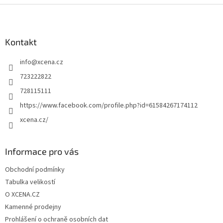
Z
á
p
a
Kontakt
t
info
@
xcena.cz
í
723222822
728115111
https://www.facebook.com/profile.php?id=61584267174112
xcena.cz/
Informace pro vás
Obchodní podmínky
Tabulka velikostí
O XCENA.CZ
Kamenné prodejny
Prohlášení o ochraně osobních dat