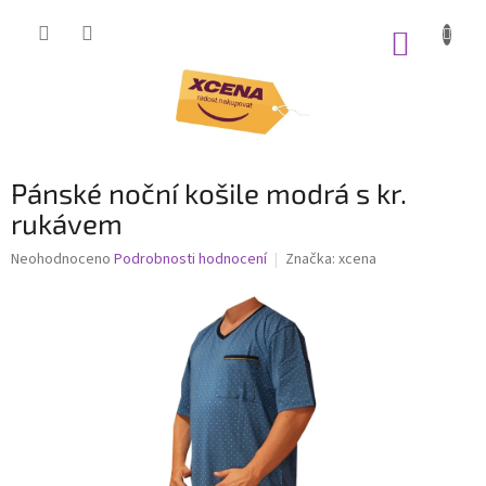
Přejít
na
NÁKUP
obsah
KOŠÍK
Pánské noční košile modrá s kr.
rukávem
Průměrné
Neohodnoceno
Podrobnosti hodnocení
Značka:
xcena
hodnocení
produktu
je
0,0
z
5
hvězdiček.