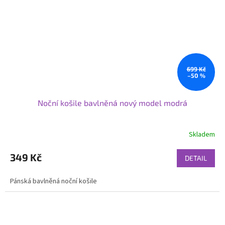
699 Kč
–50 %
Noční košile bavlněná nový model modrá
Skladem
349 Kč
DETAIL
Pánská bavlněná noční košile