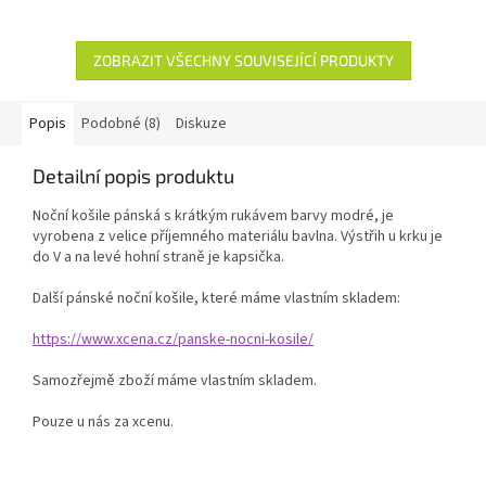
ZOBRAZIT VŠECHNY SOUVISEJÍCÍ PRODUKTY
Popis
Podobné (8)
Diskuze
Detailní popis produktu
Noční košile pánská s krátkým rukávem barvy modré, je
vyrobena z velice příjemného materiálu bavlna. Výstřih u krku je
do V a na levé hohní straně je kapsička.
Další pánské noční košile, které máme vlastním skladem:
https://www.xcena.cz/panske-nocni-kosile/
Samozřejmě zboží máme vlastním skladem.
Pouze u nás za xcenu.