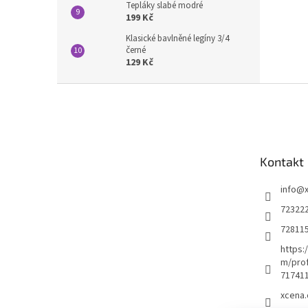
Tepláky slabé modré
199 Kč
Klasické bavlněné legíny 3/4
černé
129 Kč
Z
á
p
a
t
Kontakt
í
info
@
72322
72811
https:
m/prof
71741
xcena.