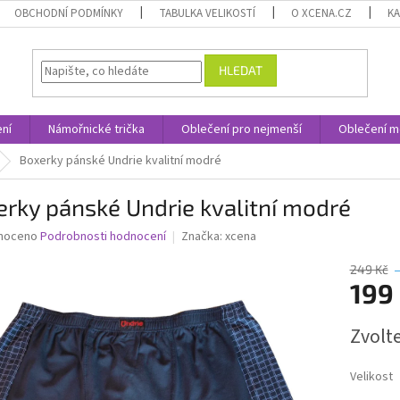
OBCHODNÍ PODMÍNKY
TABULKA VELIKOSTÍ
O XCENA.CZ
K
HLEDAT
ní
Námořnické trička
Oblečení pro nejmenší
Oblečení m
Boxerky pánské Undrie kvalitní modré
rky pánské Undrie kvalitní modré
né
noceno
Podrobnosti hodnocení
Značka:
xcena
ní
u
249 Kč
199
Měrná
Zvolt
cena:
ek.
Velikost