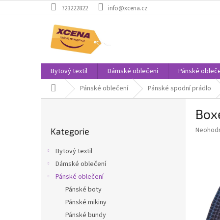
Přejít
723222822
info@xcena.cz
na
obsah
Bytový textil
Dámské oblečení
Pánské obleče
Domů
Pánské oblečení
Pánské spodní prádlo
P
Boxe
o
Přeskočit
s
Průměr
Neohod
Kategorie
kategorie
t
hodnoce
r
produkt
Bytový textil
a
je
Dámské oblečení
0,0
n
z
Pánské oblečení
n
5
í
Pánské boty
hvězdič
p
Pánské mikiny
a
Pánské bundy