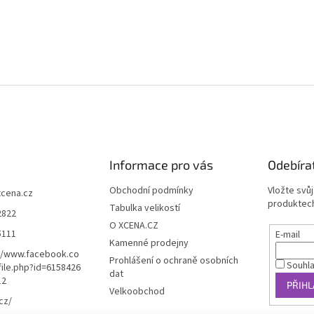
Informace pro vás
Odebíra
Obchodní podmínky
Vložte svů
xcena.cz
produktech
Tabulka velikostí
2822
O XCENA.CZ
5111
E-mail
Kamenné prodejny
//www.facebook.co
Prohlášení o ochraně osobních
Souhl
ile.php?id=6158426
dat
12
PŘIHL
Velkoobchod
cz/