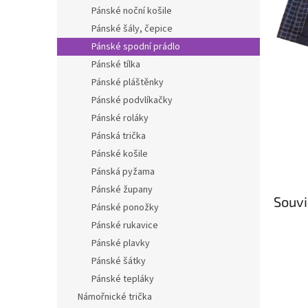
n
Pánské noční košile
e
Pánské šály, čepice
l
Pánské spodní prádlo
Pánské tílka
Pánské pláštěnky
Pánské podvlíkačky
Pánské roláky
Pánská trička
Pánské košile
Pánská pyžama
Pánské župany
Souvi
Pánské ponožky
Pánské rukavice
Pánské plavky
Pánské šátky
Pánské tepláky
Námořnické trička