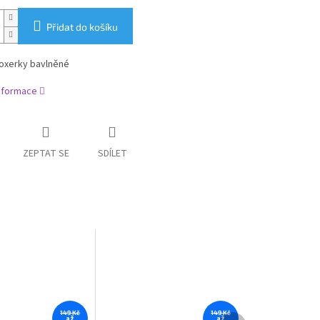
Přidat do košíku
oxerky bavlněné
informace
ZEPTAT SE
SDÍLET
149 Kč
149 Kč
Další
až
až