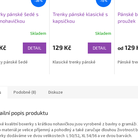
–20 %
–13 %
ky pánské šedé s
Trenky pánské klasické s
Pánské b
 nohavičkou
kapsičkou
proužek
Skladem
Skladem
Kč
129 Kč
129 
od
DETAIL
DETAIL
ky pánské šedé
Klasické trenky pánské
Pánské tre
s
Podobné (8)
Diskuze
ailní popis produktu
ké kvalitní boxerky s krátkou nohavičkou jsou vyrobené z bavlny o gramáži
o materiál je velice příjemný a pohodlný a také zaručuje dlouhou životnost 
rky dodáváme ve dvou velikostech L 50/52, XL 54/56 a ve dvou barvách.