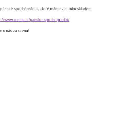
í pánské spodní prádlo, které máme vlastním skladem:
s://www.xcena.cz/panske-spodni-pradlo/
e u nás za xcenu!