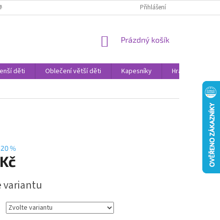
AMENNÉ PRODEJNY
PROHLÁŠENÍ O OCHRANĚ OSOBNÍCH DAT
Přihlášení
VELK
NÁKUPNÍ
Prázdný košík
KOŠÍK
enší děti
Oblečení větší děti
Kapesníky
Hračky
Sv
–20 %
 Kč
e variantu