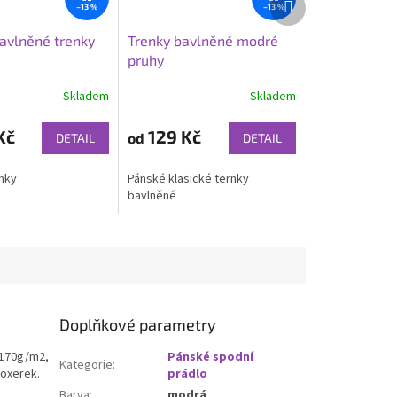
–13 %
–13 %
produkt
avlněné trenky
Trenky bavlněné modré
pruhy
Skladem
Skladem
Kč
129 Kč
od
DETAIL
DETAIL
nky
Pánské klasické ternky
bavlněné
Doplňkové parametry
 170g/m2,
Pánské spodní
Kategorie
:
boxerek.
prádlo
Barva
:
modrá