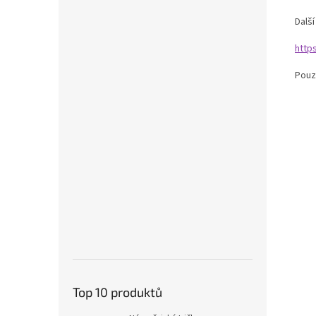
Dalš
http
Pouz
Top 10 produktů