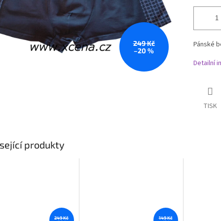
249 Kč
Pánské b
–20 %
Detailní 
TISK
sející produkty
249 Kč
149 Kč