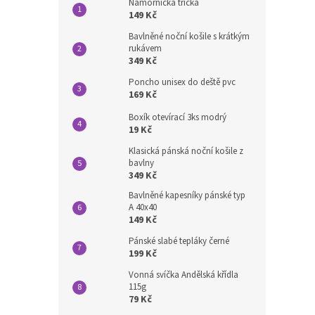
Námořnická trička
149 Kč
Bavlněné noční košile s krátkým
rukávem
349 Kč
Poncho unisex do deště pvc
169 Kč
Boxík otevírací 3ks modrý
19 Kč
Klasická pánská noční košile z
bavlny
349 Kč
Bavlněné kapesníky pánské typ
A 40x40
149 Kč
Pánské slabé tepláky černé
199 Kč
Vonná svíčka Andělská křídla
115g
79 Kč