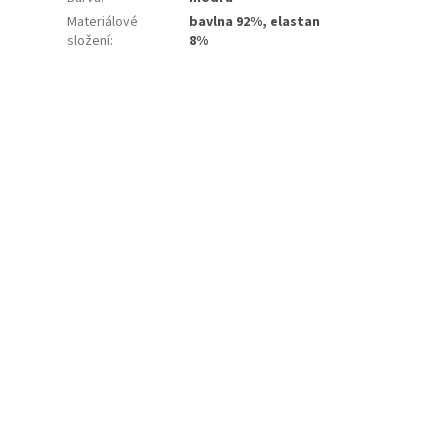
Materiálové
bavlna 92%, elastan
složení
:
8%