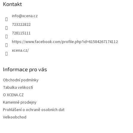
a
Kontakt
t
info
@
xcena.cz
í
723222822
728115111
https://www.facebook.com/profile.php?id=61584267174112
xcena.cz/
Informace pro vás
Obchodní podmínky
Tabulka velikostí
O XCENA.CZ
Kamenné prodejny
Prohlášení o ochraně osobních dat
Velkoobchod