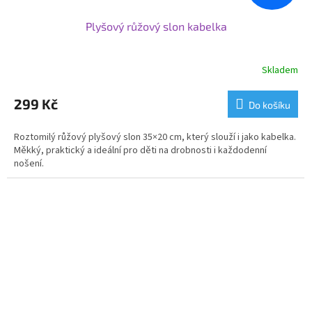
Plyšový růžový slon kabelka
Skladem
299 Kč
Do košíku
Roztomilý růžový plyšový slon 35×20 cm, který slouží i jako kabelka.
Měkký, praktický a ideální pro děti na drobnosti i každodenní
nošení.