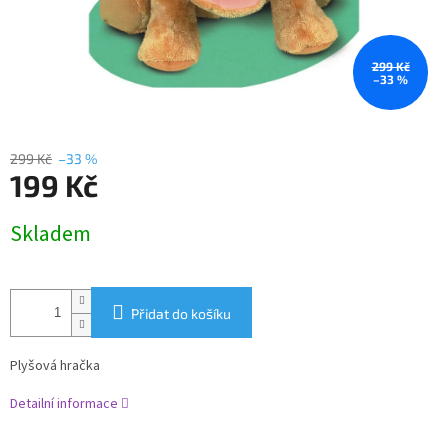
299 Kč
–33 %
299 Kč
–33 %
199 Kč
Měrná
Skladem
cena:
Přidat do košíku
Plyšová hračka
Detailní informace