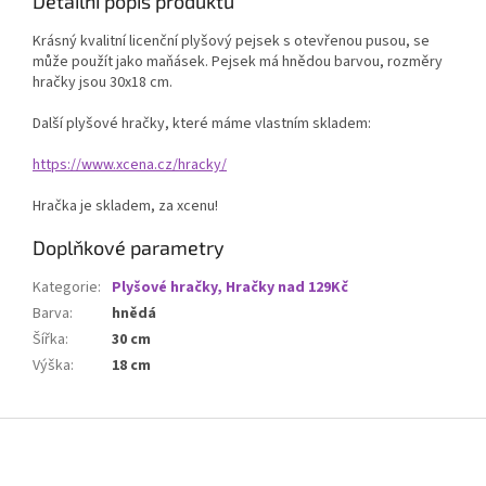
Detailní popis produktu
Krásný kvalitní licenční plyšový pejsek s otevřenou pusou, se
může použít jako maňásek. Pejsek má hnědou barvou, rozměry
hračky jsou 30x18 cm.
Další plyšové hračky, které máme vlastním skladem:
https://www.xcena.cz/hracky/
Hračka je skladem, za xcenu!
Doplňkové parametry
Kategorie
:
Plyšové hračky, Hračky nad 129Kč
Barva
:
hnědá
Šířka
:
30 cm
Výška
:
18 cm
Z
á
p