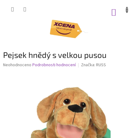
Přejít
na
NÁKUP
obsah
KOŠÍK
Pejsek hnědý s velkou pusou
Průměrné
Neohodnoceno
Podrobnosti hodnocení
Značka:
RUSS
hodnocení
produktu
je
0,0
z
5
hvězdiček.