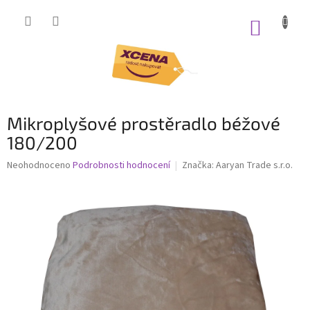
Přejít
na
NÁKUP
obsah
KOŠÍK
Mikroplyšové prostěradlo béžové
180/200
Průměrné
Neohodnoceno
Podrobnosti hodnocení
Značka:
Aaryan Trade s.r.o.
hodnocení
produktu
je
0,0
z
5
hvězdiček.