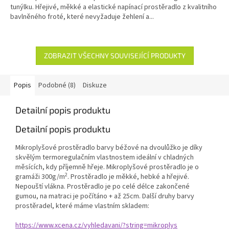
tunýlku. Hřejivé, měkké a elastické napínací prostěradlo z kvalitního
bavlněného froté, které nevyžaduje žehlení a...
ZOBRAZIT VŠECHNY SOUVISEJÍCÍ PRODUKTY
Popis
Podobné (8)
Diskuze
Detailní popis produktu
Detailní popis produktu
Mikroplyšové prostěradlo barvy béžové na dvoulůžko je díky
skvělým termoregulačním vlastnostem ideální v chladných
měsících, kdy příjemně hřeje. Mikroplyšové prostěradlo je o
2
gramáži 300g/m
. Prostěradlo je měkké, hebké a hřejivé.
Nepouští vlákna. Prostěradlo je po celé délce zakončené
gumou, na matraci je počítáno + až 25cm. Další druhy barvy
prostěradel, které máme vlastním skladem:
https://www.xcena.cz/vyhledavani/?string=mikroplys