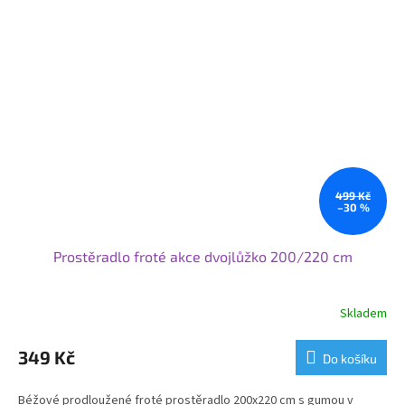
499 Kč
–30 %
Prostěradlo froté akce dvojlůžko 200/220 cm
Skladem
349 Kč
Do košíku
Béžové prodloužené froté prostěradlo 200x220 cm s gumou v