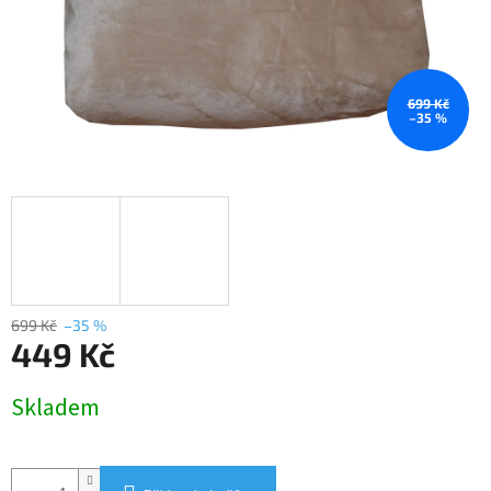
699 Kč
–35 %
699 Kč
–35 %
449 Kč
Měrná
Skladem
cena: