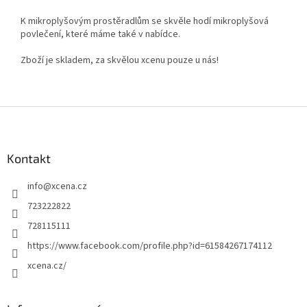
K mikroplyšovým prostěradlům se skvěle hodí mikroplyšová
povlečení, které máme také v nabídce.
Zboží je skladem, za skvělou xcenu pouze u nás!
Z
á
p
a
Kontakt
t
info
@
xcena.cz
í
723222822
728115111
https://www.facebook.com/profile.php?id=61584267174112
xcena.cz/