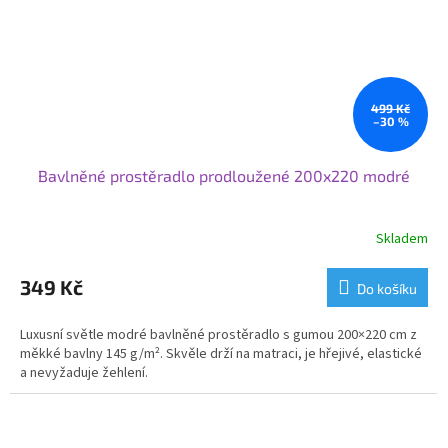
499 Kč
–30 %
Bavlněné prostěradlo prodloužené 200x220 modré
Skladem
349 Kč
Do košíku
Luxusní světle modré bavlněné prostěradlo s gumou 200×220 cm z
měkké bavlny 145 g/m². Skvěle drží na matraci, je hřejivé, elastické
a nevyžaduje žehlení.