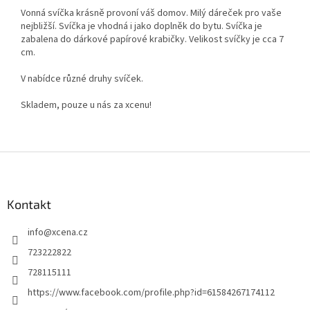
Vonná svíčka krásně provoní váš domov. Milý dáreček pro vaše
nejbližší. Svíčka je vhodná i jako doplněk do bytu. Svíčka je
zabalena do dárkové papírové krabičky. Velikost svíčky je cca 7
cm.
V nabídce různé druhy svíček.
Skladem, pouze u nás za xcenu!
Z
á
p
a
Kontakt
t
info
@
xcena.cz
í
723222822
728115111
https://www.facebook.com/profile.php?id=61584267174112