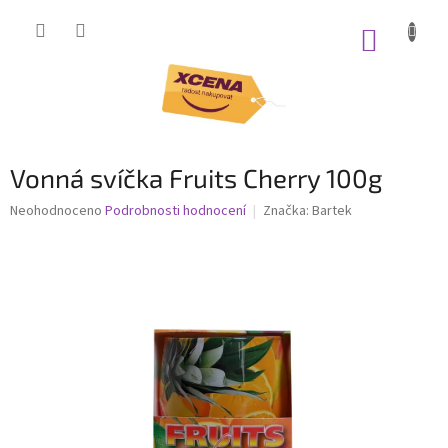
Přejít
na
NÁKUP
obsah
KOŠÍK
Vonná svíčka Fruits Cherry 100g
Průměrné
Neohodnoceno
Podrobnosti hodnocení
Značka:
Bartek
hodnocení
produktu
je
0,0
z
5
hvězdiček.