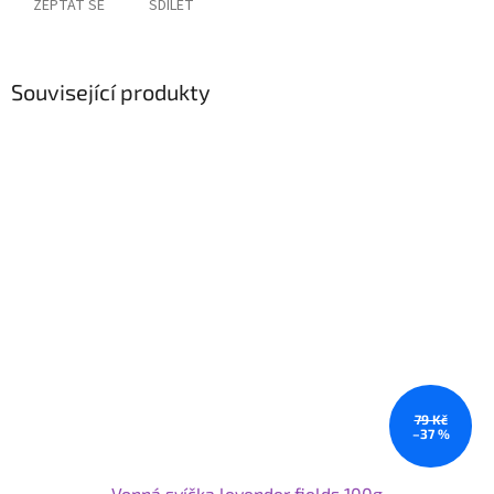
ZEPTAT SE
SDÍLET
Související produkty
79 Kč
–37 %
Vonná svíčka levender fields 100g