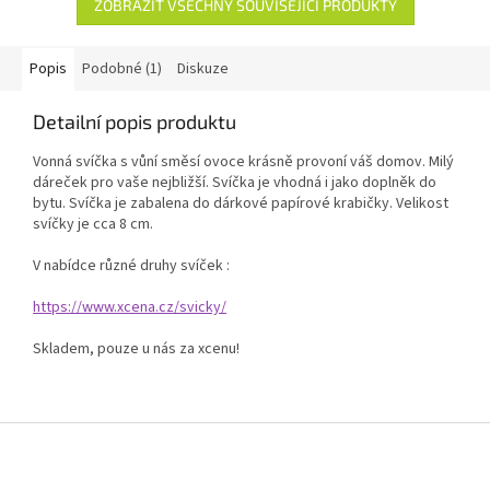
ZOBRAZIT VŠECHNY SOUVISEJÍCÍ PRODUKTY
Popis
Podobné (1)
Diskuze
Detailní popis produktu
Vonná svíčka s vůní směsí ovoce krásně provoní váš domov. Milý
dáreček pro vaše nejbližší. Svíčka je vhodná i jako doplněk do
bytu. Svíčka je zabalena do dárkové papírové krabičky. Velikost
svíčky je cca 8 cm.
V nabídce různé druhy svíček :
https://www.xcena.cz/svicky/
Skladem, pouze u nás za xcenu!
Z
á
p