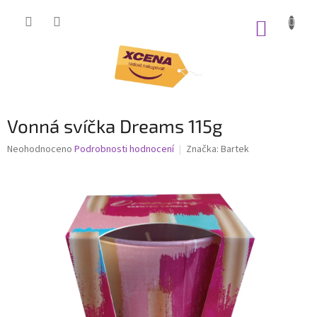
Přejít
na
NÁKUP
obsah
KOŠÍK
Vonná svíčka Dreams 115g
Průměrné
Neohodnoceno
Podrobnosti hodnocení
Značka:
Bartek
hodnocení
produktu
je
0,0
z
5
hvězdiček.