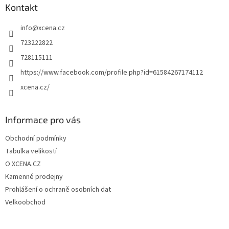
a
Kontakt
t
info
@
xcena.cz
í
723222822
728115111
https://www.facebook.com/profile.php?id=61584267174112
xcena.cz/
Informace pro vás
Obchodní podmínky
Tabulka velikostí
O XCENA.CZ
Kamenné prodejny
Prohlášení o ochraně osobních dat
Velkoobchod