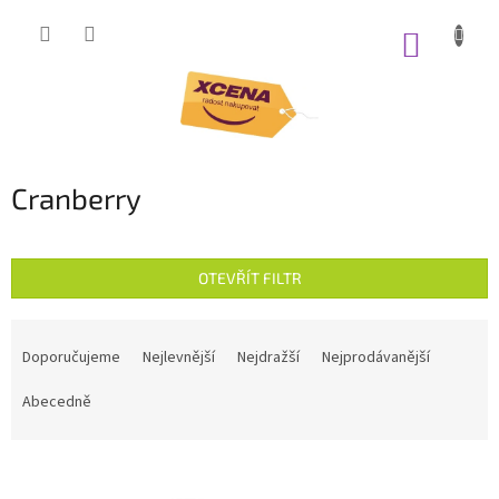
Přejít
na
NÁKUP
obsah
KOŠÍK
Cranberry
OTEVŘÍT FILTR
Ř
a
Doporučujeme
Nejlevnější
Nejdražší
Nejprodávanější
z
e
Abecedně
n
í
V
p
ý