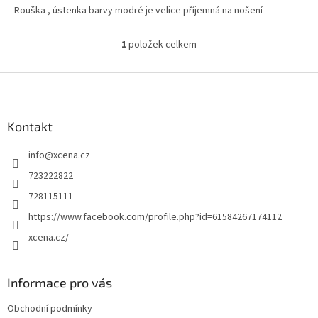
Rouška , ústenka barvy modré je velice příjemná na nošení
1
položek celkem
O
v
l
Z
á
á
d
p
a
a
Kontakt
c
t
í
info
@
xcena.cz
í
p
r
723222822
v
728115111
k
y
https://www.facebook.com/profile.php?id=61584267174112
v
xcena.cz/
ý
p
i
s
Informace pro vás
u
Obchodní podmínky