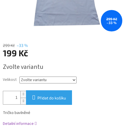
299 Kč
–33 %
299 Kč
–33 %
199 Kč
Měrná
Zvolte variantu
cena:
Velikost
Přidat do košíku
Tričko bavlněné
Detailní informace