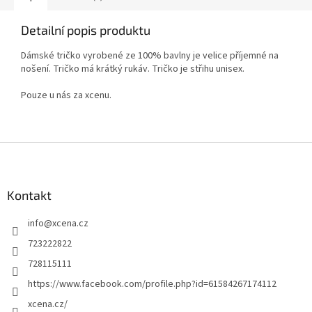
Detailní popis produktu
Dámské tričko vyrobené ze 100% bavlny je velice příjemné na
nošení. Tričko má krátký rukáv. Tričko je střihu unisex.
Pouze u nás za xcenu.
Z
á
p
a
Kontakt
t
info
@
xcena.cz
í
723222822
728115111
https://www.facebook.com/profile.php?id=61584267174112
xcena.cz/