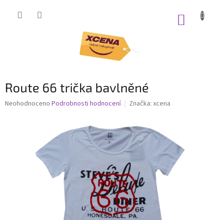
Přejít
na
NÁKUP
obsah
KOŠÍK
Route 66 trička bavlněné
Průměrné
Neohodnoceno
Podrobnosti hodnocení
Značka:
xcena
hodnocení
produktu
je
0,0
z
5
hvězdiček.