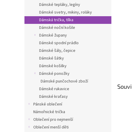
n
Dámské tepláky, legíny
e
Dámské svetry, mikiny, roláky
l
Dámská trička, tílka
Dámské noční košile
Dámské župany
Dámské spodní prádlo
Dámské šály, čepice
Dámské šátky
Dámské košilky
Dámské ponožky
Dámské punčochové zboží
Souvi
Dámské rukavice
Dámské kraťasy
Pánské oblečení
Námořnické trička
Oblečení pro nejmenší
Oblečení menší děti