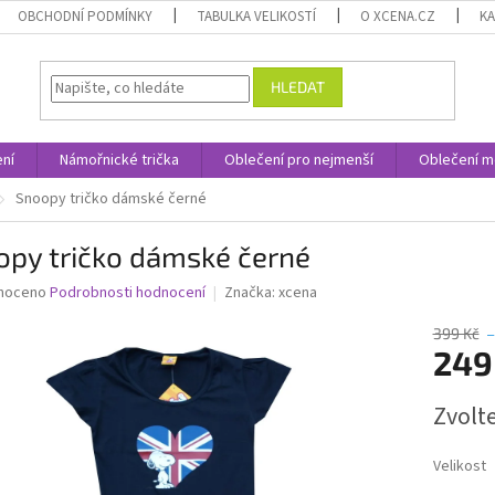
OBCHODNÍ PODMÍNKY
TABULKA VELIKOSTÍ
O XCENA.CZ
K
HLEDAT
ní
Námořnické trička
Oblečení pro nejmenší
Oblečení m
Snoopy tričko dámské černé
opy tričko dámské černé
né
noceno
Podrobnosti hodnocení
Značka:
xcena
ní
u
399 Kč
–
249
Měrná
Zvolt
cena:
ek.
Velikost