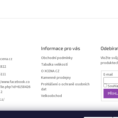
Informace pro vás
Odebíra
Obchodní podmínky
Vložte svů
xcena.cz
produktech
Tabulka velikostí
2822
O XCENA.CZ
5111
E-mail
Kamenné prodejny
//www.facebook.co
Prohlášení o ochraně osobních
Souhl
ile.php?id=6158426
dat
12
PŘIHL
Velkoobchod
cz/
košík