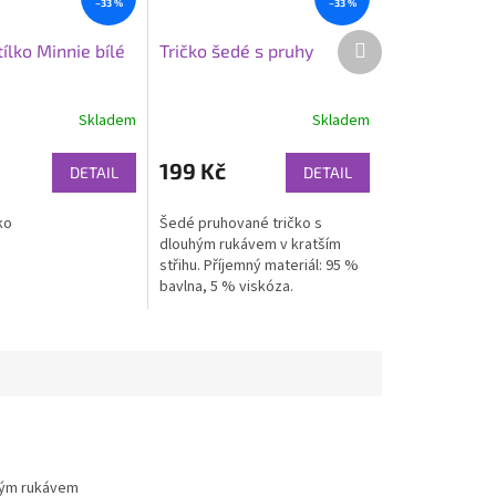
–33 %
–33 %
Další
ílko Minnie bílé
Tričko šedé s pruhy
produkt
Skladem
Skladem
199 Kč
DETAIL
DETAIL
ko
Šedé pruhované tričko s
dlouhým rukávem v kratším
střihu. Příjemný materiál: 95 %
bavlna, 5 % viskóza.
tkým rukávem