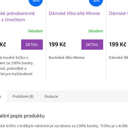
–44 %
–33 %
ké jednobarevné
Dámské tílko bílé Minnie
Dámské t
o s límečkem
Skladem
Skladem
 Kč
199 Kč
199 Kč
DETAIL
DETAIL
 modré tričko s
Bavlněné tílko Minnie
Dámské tíl
em ze 100% bavlny.
né, pohodlné a
tní pro každodenní
i volný čas.
s
Podobné (8)
Diskuze
ailní popis produktu
ké tričko s krátkým rukávem je vyrobeno za 100% bavlny. Tričko je s krá