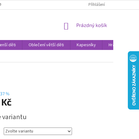
AMENNÉ PRODEJNY
PROHLÁŠENÍ O OCHRANĚ OSOBNÍCH DAT
Přihlášení
VELK
NÁKUPNÍ
Prázdný košík
KOŠÍK
enší děti
Oblečení větší děti
Kapesníky
Hračky
Sv
37 %
 Kč
e variantu