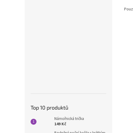
Pouz
Top 10 produktů
Námořnická trička
149 Kč
Bavlněné noční košile s krátkým