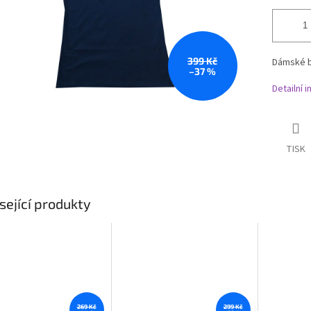
399 Kč
Dámské b
–37 %
Detailní 
TISK
sející produkty
269 Kč
299 Kč