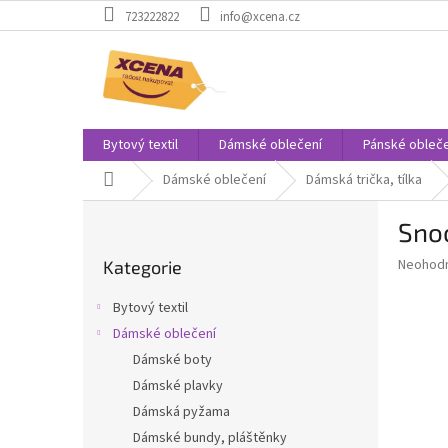
Přejít
723222822
info@xcena.cz
na
obsah
Bytový textil
Dámské oblečení
Pánské obleče
Domů
Dámské oblečení
Dámská trička, tílka
P
Sno
o
Přeskočit
s
Průměr
Neohod
Kategorie
kategorie
t
hodnoce
r
produkt
Bytový textil
a
je
Dámské oblečení
0,0
n
z
Dámské boty
n
5
í
Dámské plavky
hvězdič
p
Dámská pyžama
a
Dámské bundy, pláštěnky