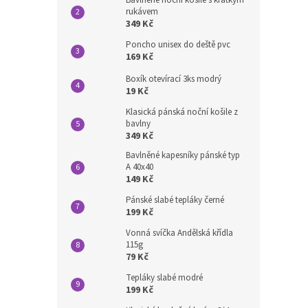
rukávem
349 Kč
Poncho unisex do deště pvc
169 Kč
Boxík otevírací 3ks modrý
19 Kč
Klasická pánská noční košile z
bavlny
349 Kč
Bavlněné kapesníky pánské typ
A 40x40
149 Kč
Pánské slabé tepláky černé
199 Kč
Vonná svíčka Andělská křídla
115g
79 Kč
Tepláky slabé modré
199 Kč