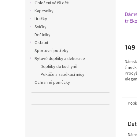
Oblečení větší děti
Kapesníky
Dáms
Hračky
tričk
Svíčky
Deštníky
Ostatní
149
Sportovní potřeby
Bytové doplňky a dekorace
Dámské
Doplňky do kuchyně
límečk
Prodyš
Pekáče a zapékací mísy
elegan
Ochranné pomůcky
nošení 
Popi
Det
Dáms