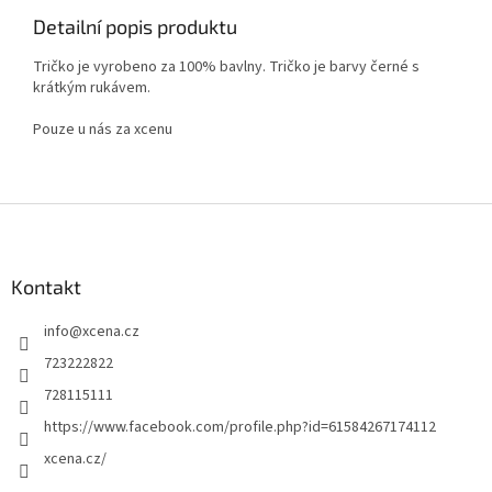
Detailní popis produktu
Tričko je vyrobeno za 100% bavlny. Tričko je barvy černé s
krátkým rukávem.
Pouze u nás za xcenu
Z
á
p
a
Kontakt
t
info
@
xcena.cz
í
723222822
728115111
https://www.facebook.com/profile.php?id=61584267174112
xcena.cz/