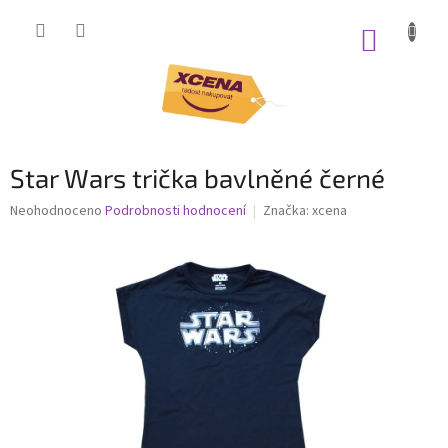
Přejít
na
NÁKUP
obsah
KOŠÍK
Star Wars trička bavlněné černé
Průměrné
Neohodnoceno
Podrobnosti hodnocení
Značka:
xcena
hodnocení
produktu
je
0,0
z
5
hvězdiček.