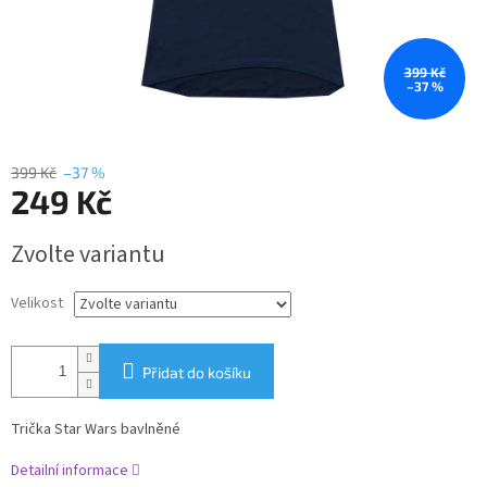
399 Kč
–37 %
399 Kč
–37 %
249 Kč
Měrná
Zvolte variantu
cena:
Velikost
Přidat do košíku
Trička Star Wars bavlněné
Detailní informace