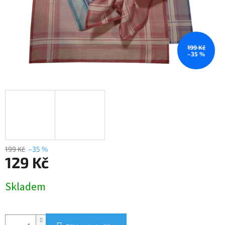
199 Kč
–35 %
199 Kč
–35 %
129 Kč
Měrná
Skladem
cena: