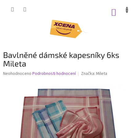
Přejít
na
NÁKUP
obsah
KOŠÍK
Bavlněné dámské kapesníky 6ks
Mileta
Průměrné
Neohodnoceno
Podrobnosti hodnocení
Značka:
Mileta
hodnocení
produktu
je
0,0
z
5
hvězdiček.