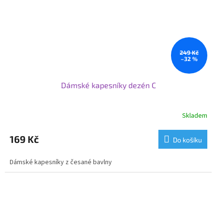
249 Kč
–32 %
Dámské kapesníky dezén C
Skladem
169 Kč
Do košíku
Dámské kapesníky z česané bavlny