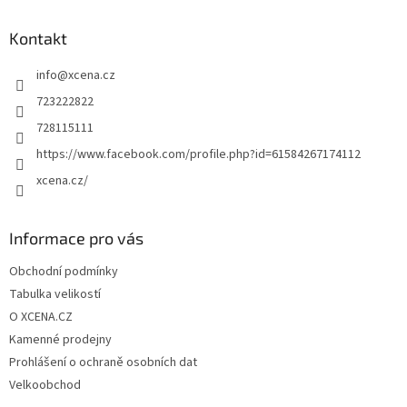
p
a
Kontakt
t
info
@
xcena.cz
í
723222822
728115111
https://www.facebook.com/profile.php?id=61584267174112
xcena.cz/
Informace pro vás
Obchodní podmínky
Tabulka velikostí
O XCENA.CZ
Kamenné prodejny
Prohlášení o ochraně osobních dat
Velkoobchod