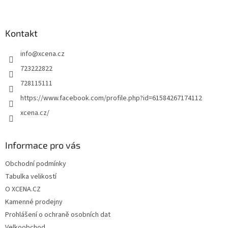
á
p
a
Kontakt
t
info
@
xcena.cz
í
723222822
728115111
https://www.facebook.com/profile.php?id=61584267174112
xcena.cz/
Informace pro vás
Obchodní podmínky
Tabulka velikostí
O XCENA.CZ
Kamenné prodejny
Prohlášení o ochraně osobních dat
Velkoobchod