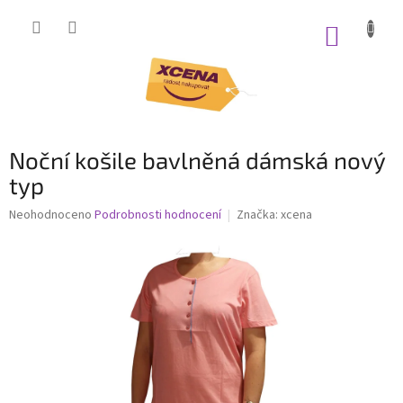
Přejít
na
NÁKUP
obsah
KOŠÍK
Noční košile bavlněná dámská nový
typ
Průměrné
Neohodnoceno
Podrobnosti hodnocení
Značka:
xcena
hodnocení
produktu
je
0,0
z
5
hvězdiček.