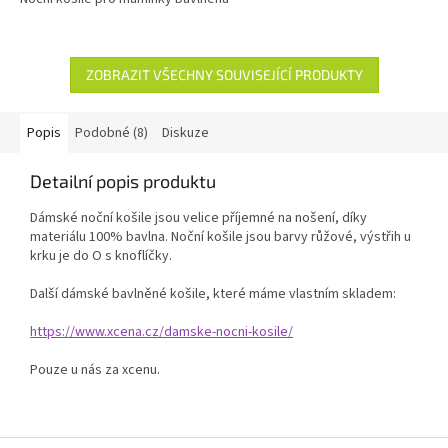
ZOBRAZIT VŠECHNY SOUVISEJÍCÍ PRODUKTY
Popis
Podobné (8)
Diskuze
Detailní popis produktu
Dámské noční košile jsou velice příjemné na nošení, díky
materiálu 100% bavlna. Noční košile jsou barvy růžové, výstřih u
krku je do O s knoflíčky.
Další dámské bavlněné košile, které máme vlastním skladem:
https://www.xcena.cz/damske-nocni-kosile/
Pouze u nás za xcenu.
Z