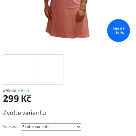
349 Kč
–14 %
349 Kč
–14 %
299 Kč
Měrná
Zvolte variantu
cena:
Velikost