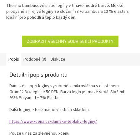
Thermo bambusové slabé legíny v tmavě modré barvě. Měkké,
prodyšné a hřejivé legíny ze složení 88 % bambus a 12 % elastan.
Ideální pro pohodlí a teplo každý den.
ZOBRAZIT VŠECHNY SOUVISEJÍCÍ PRODUKTY
Popis
Podobné (8)
Diskuze
Detailní popis produktu
Dámské cappri legíny vyrobené z mikrovlákna s elastanem.
Gramáž 3/4 legín je 50 DEN. Barva legín je tmavě šedá. Složení
93% Polyamid + 7% Elastan.
Další legíny, které máme vlastním skladem:
https://www.xcena.cz/damske-teplaky--leginy/
Pouze u nás za zlevněnou xcenu.