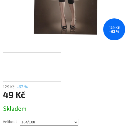
129 Kč
–62 %
129 Kč
–62 %
49 Kč
Měrná
Skladem
cena:
Velikost