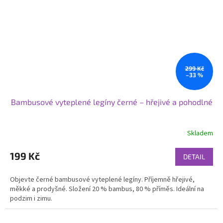
299 Kč
–33 %
Bambusové vyteplené legíny černé – hřejivé a pohodlné
Skladem
199 Kč
DETAIL
Objevte černé bambusové vyteplené legíny. Příjemně hřejivé,
měkké a prodyšné. Složení 20 % bambus, 80 % příměs. Ideální na
podzim i zimu.