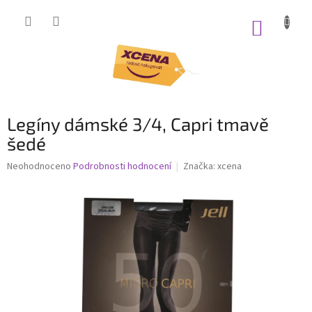
Přejít
na
NÁKUP
obsah
KOŠÍK
Legíny dámské 3/4, Capri tmavě
šedé
Průměrné
Neohodnoceno
Podrobnosti hodnocení
Značka:
xcena
hodnocení
produktu
je
0,0
z
5
hvězdiček.