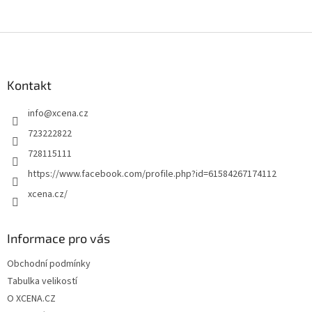
Z
á
p
a
Kontakt
t
info
@
xcena.cz
í
723222822
728115111
https://www.facebook.com/profile.php?id=61584267174112
xcena.cz/
Informace pro vás
Obchodní podmínky
Tabulka velikostí
O XCENA.CZ