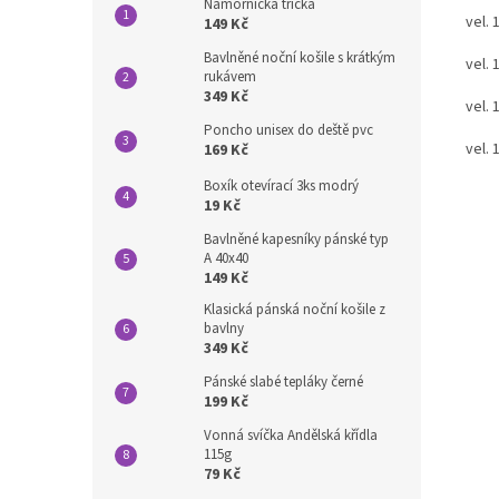
Námořnická trička
vel
149 Kč
Bavlněné noční košile s krátkým
vel
rukávem
349 Kč
vel
Poncho unisex do deště pvc
vel
169 Kč
Boxík otevírací 3ks modrý
19 Kč
Bavlněné kapesníky pánské typ
A 40x40
149 Kč
Klasická pánská noční košile z
bavlny
349 Kč
Pánské slabé tepláky černé
199 Kč
Vonná svíčka Andělská křídla
115g
79 Kč