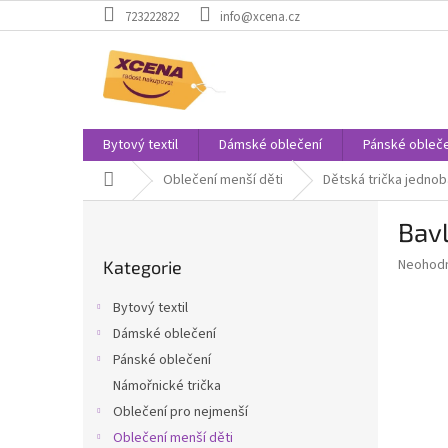
Přejít
723222822
info@xcena.cz
na
obsah
Bytový textil
Dámské oblečení
Pánské obleče
Domů
Oblečení menší děti
Dětská trička jedno
P
Bavl
o
Přeskočit
s
Průměr
Neohod
Kategorie
kategorie
t
hodnoce
r
produkt
Bytový textil
a
je
Dámské oblečení
0,0
n
z
Pánské oblečení
n
5
í
Námořnické trička
hvězdič
p
Oblečení pro nejmenší
a
Oblečení menší děti