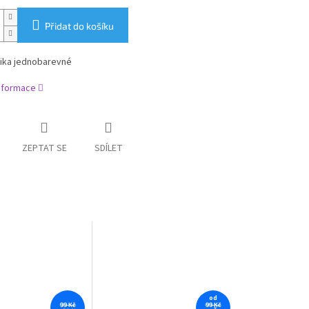
Přidat do košíku
rika jednobarevné
informace
ZEPTAT SE
SDÍLET
od
99 Kč
99 Kč