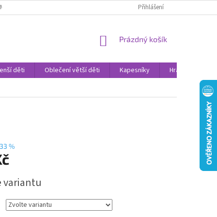
AMENNÉ PRODEJNY
PROHLÁŠENÍ O OCHRANĚ OSOBNÍCH DAT
Přihlášení
VELK
NÁKUPNÍ
Prázdný košík
KOŠÍK
enší děti
Oblečení větší děti
Kapesníky
Hračky
Sv
33 %
Kč
e variantu