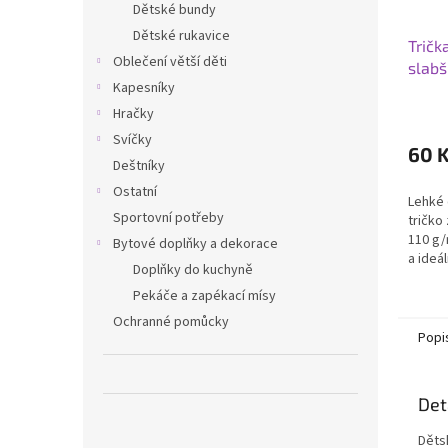
Dětské bundy
Dětské rukavice
Tričk
Oblečení větší děti
slabš
Kapesníky
Hračky
Svíčky
60 
Deštníky
Ostatní
Lehké
Sportovní potřeby
tričko
110 g/
Bytové doplňky a dekorace
a ideá
Doplňky do kuchyně
Skvělé
Pekáče a zapékací mísy
Ochranné pomůcky
Popi
Det
Děts