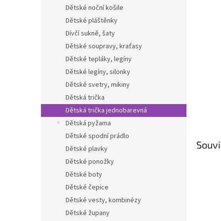
n
Dětské noční košile
e
Dětské pláštěnky
l
Dívčí sukně, šaty
Dětské soupravy, kraťasy
Dětské tepláky, legíny
Dětské legíny, silonky
Dětské svetry, mikiny
Dětská trička
Dětská trička jednobarevná
Dětská pyžama
Dětské spodní prádlo
Souvi
Dětské plavky
Dětské ponožky
Dětské boty
Dětské čepice
Dětské vesty, kombinézy
Dětské župany