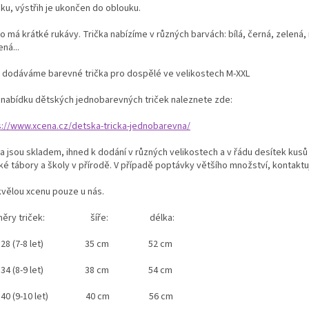
ku, výstřih je ukončen do oblouku.
o má krátké rukávy. Trička nabízíme v různých barvách: bílá, černá, zelená
ná...
 dodáváme barevné trička pro dospělé ve velikostech M-XXL
í nabídku dětských jednobarevných triček naleznete zde:
s://www.xcena.cz/detska-tricka-jednobarevna/
a jsou skladem, ihned k dodání v různých velikostech a v řádu desítek kusů
ké tábory a školy v přírodě. V případě poptávky většího množství, kontaktu
kvělou xcenu pouze u nás.
změry triček: šíře: délka:
. 128 (7-8 let) 35 cm 52 cm
. 134 (8-9 let) 38 cm 54 cm
. 140 (9-10 let) 40 cm 56 cm