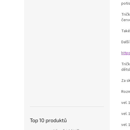
potis
Tričk
červe
Také
Dalš
http
Tričk
děts
Za s
Ro
vel
vel
Top 10 produktů
vel