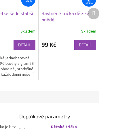
až
–39 %
–33 %
Další
ětke šedé slabší
Bavlněné trička dětské
produkt
hnědé
Skladem
Skladem
99 Kč
DETAIL
DETAIL
ské jednobarevné
00% bavlny s gramáží
Pohodlné, prodyšné
a každodenní nošení.
holky i kluky.
Doplňkové parametry
čko je bez
Dětská trička