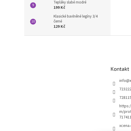
Tepláky slabé modré
199 Kč
Klasické bavlněné legíny 3/4
černé
129 Kč
Z
á
p
a
t
Kontakt
í
info
@
72322
72811
https:
m/prof
71741
xcena.