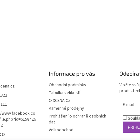
Informace pro vás
Odebíra
Obchodní podmínky
Vložte svů
xcena.cz
produktech
Tabulka velikostí
2822
O XCENA.CZ
5111
E-mail
Kamenné prodejny
//www.facebook.co
Prohlášení o ochraně osobních
Souhl
ile.php?id=6158426
dat
12
PŘIHL
Velkoobchod
cz/