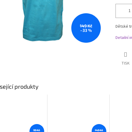
149 Kč
Dětské t
–33 %
Detailní 
TISK
sející produkty
99 Kč
149 Kč