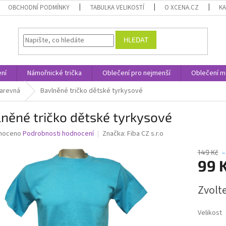
OBCHODNÍ PODMÍNKY
TABULKA VELIKOSTÍ
O XCENA.CZ
K
HLEDAT
ní
Námořnické trička
Oblečení pro nejmenší
Oblečení m
barevná
Bavlněné tričko dětské tyrkysové
něné tričko dětské tyrkysové
né
noceno
Podrobnosti hodnocení
Značka:
Fiba CZ s.r.o
ní
u
149 Kč
–
99 
Měrná
Zvolt
cena:
ek.
Velikost