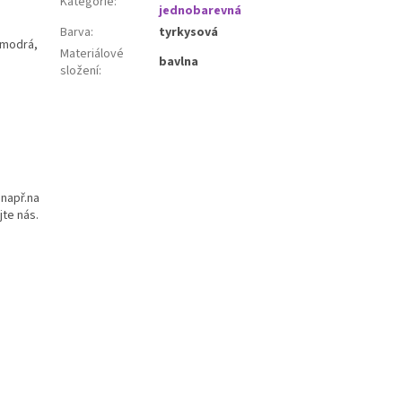
Kategorie
:
jednobarevná
Barva
:
tyrkysová
, modrá,
Materiálové
bavlna
složení
:
 např.na
jte nás.