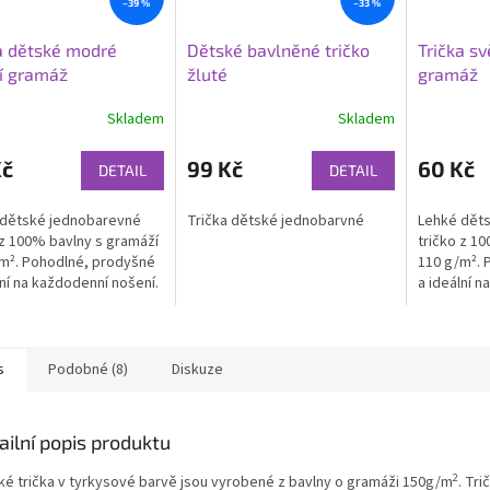
–39 %
–33 %
a dětské modré
Dětské bavlněné tričko
Trička sv
í gramáž
žluté
gramáž
Skladem
Skladem
Kč
99 Kč
60 Kč
DETAIL
DETAIL
 dětské jednobarevné
Trička dětské jednobarvné
Lehké dět
 z 100% bavlny s gramáží
tričko z 1
m². Pohodlné, prodyšné
110 g/m². 
lní na každodenní nošení.
a ideální n
 pro holky i kluky.
Skvělé pro 
s
Podobné (8)
Diskuze
ailní popis produktu
2
ké trička v tyrkysové barvě jsou vyrobené z bavlny o gramáži 150g/m
. Tri