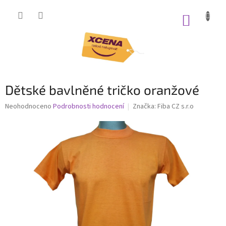
Přejít
na
NÁKUP
obsah
KOŠÍK
Dětské bavlněné tričko oranžové
Průměrné
Neohodnoceno
Podrobnosti hodnocení
Značka:
Fiba CZ s.r.o
hodnocení
produktu
je
0,0
z
5
hvězdiček.