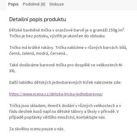
Popis
Podobné (8)
Diskuze
Detailní popis produktu
2
Dětské bavlněné trička v oranžové barvě je o gramáži 150g/m
.
Tričko je bez potisku, výstřih je ukončen do oblouku.
Tričko má krátké rukávy. Trička nabízíme v různých barvách: bílá,
černá, zelená, modrá, červená...
Také dodáváme barevné trička pro dospělé ve velikostech M-
XXL
Další nabídku dětských jednobarevných triček naleznete zde:
https://www.xcena.cz/detska-tricka-jednobarevna/
Trička jsou skladem, ihned k dodání v různých velikostech a v
řádu desítek kusů např.na dětské tábory a školy v přírodě. V
případě poptávky většího množství, kontaktujte nás.
Za skvělou xcenu pouze u nás.