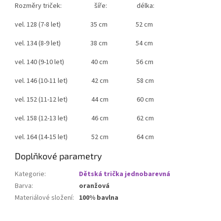
Rozměry triček: šíře: délka:
vel. 128 (7-8 let) 35 cm 52 cm
vel. 134 (8-9 let) 38 cm 54 cm
vel. 140 (9-10 let) 40 cm 56 cm
vel. 146 (10-11 let) 42 cm 58 cm
vel. 152 (11-12 let) 44 cm 60 cm
vel. 158 (12-13 let) 46 cm 62 cm
vel. 164 (14-15 let) 52 cm 64 cm
Doplňkové parametry
Kategorie
:
Dětská trička jednobarevná
Barva
:
oranžová
Materiálové složení
:
100% bavlna