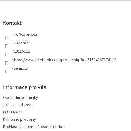
Z
á
p
a
Kontakt
t
info
@
xcena.cz
í
723222822
728115111
https://www.facebook.com/profile.php?id=61584267174112
xcena.cz/
Informace pro vás
Obchodní podmínky
Tabulka velikostí
O XCENA.CZ
Kamenné prodejny
Prohlášení o ochraně osobních dat