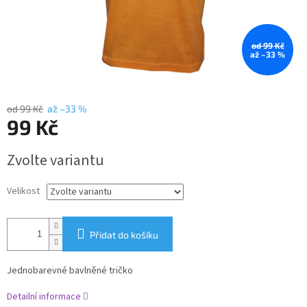
od 99 Kč
až –33 %
od 99 Kč
až –33 %
99 Kč
Měrná
Zvolte variantu
cena:
Velikost
Přidat do košíku
Jednobarevné bavlněné tričko
Detailní informace