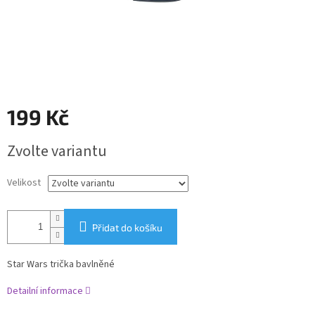
199 Kč
Měrná
Zvolte variantu
cena:
Velikost
Přidat do košíku
Star Wars trička bavlněné
Detailní informace