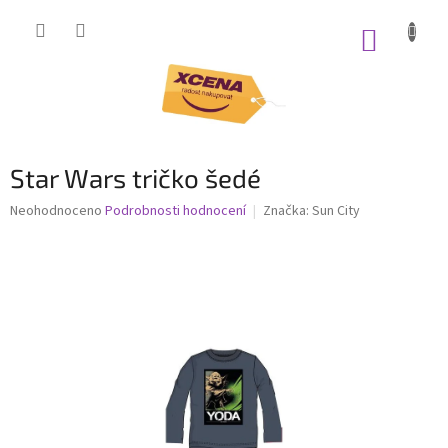
Přejít
na
NÁKUP
obsah
KOŠÍK
Star Wars tričko šedé
Průměrné
Neohodnoceno
Podrobnosti hodnocení
Značka:
Sun City
hodnocení
produktu
je
0,0
z
5
hvězdiček.