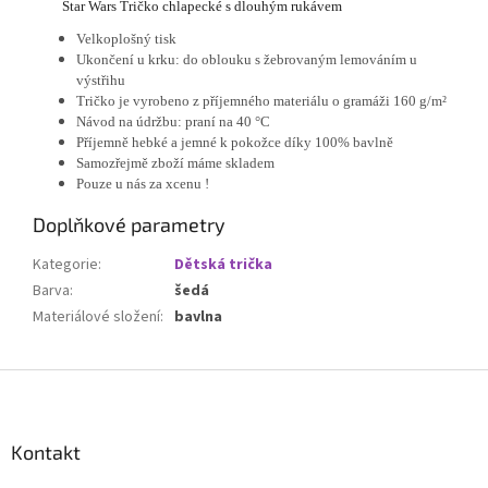
Star Wars Tričko chlapecké s dlouhým rukávem
Velkoplošný tisk
Ukončení u krku: do oblouku
s žebrovaným lemováním u
výstřihu
Tričko je vyrobeno z příjemného materiálu o gramáži 160 g/m²
Návod na údržbu: praní na 40 °C
Příjemně hebké a jemné k pokožce díky 100% bavlně
Samozřejmě zboží máme skladem
Pouze u nás za xcenu !
Doplňkové parametry
Kategorie
:
Dětská trička
Barva
:
šedá
Materiálové složení
:
bavlna
Z
á
p
a
Kontakt
t