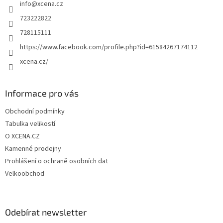
info
@
xcena.cz
í
723222822
728115111
https://www.facebook.com/profile.php?id=61584267174112
xcena.cz/
Informace pro vás
Obchodní podmínky
Tabulka velikostí
O XCENA.CZ
Kamenné prodejny
Prohlášení o ochraně osobních dat
Velkoobchod
Odebírat newsletter