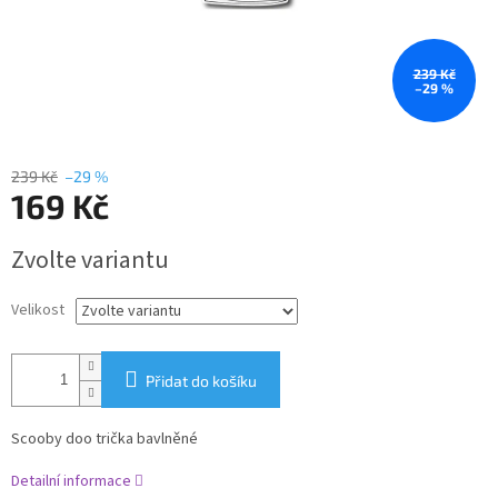
239 Kč
–29 %
239 Kč
–29 %
169 Kč
Měrná
Zvolte variantu
cena:
Velikost
Přidat do košíku
Scooby doo trička bavlněné
Detailní informace