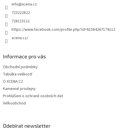
info
@
xcena.cz
í
723222822
728115111
https://www.facebook.com/profile.php?id=61584267174112
xcena.cz/
Informace pro vás
Obchodní podmínky
Tabulka velikostí
O XCENA.CZ
Kamenné prodejny
Prohlášení o ochraně osobních dat
Velkoobchod
Odebírat newsletter