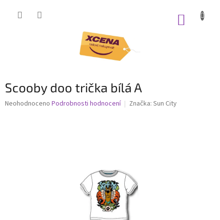
Přejít
na
NÁKUP
obsah
KOŠÍK
Scooby doo trička bílá A
Průměrné
Neohodnoceno
Podrobnosti hodnocení
Značka:
Sun City
hodnocení
produktu
je
0,0
z
5
hvězdiček.