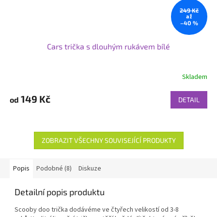
249 Kč
až
–40 %
Cars trička s dlouhým rukávem bílé
Skladem
149 Kč
od
DETAIL
ZOBRAZIT VŠECHNY SOUVISEJÍCÍ PRODUKTY
Popis
Podobné (8)
Diskuze
Detailní popis produktu
Scooby doo trička dodávéme ve čtyřech velikostí od 3-8