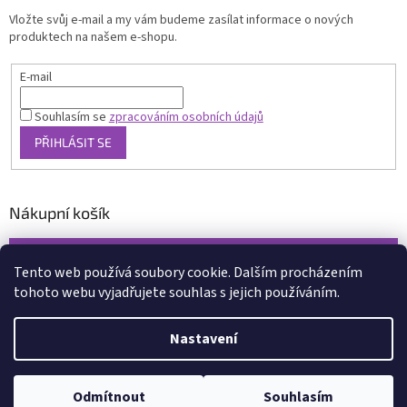
Vložte svůj e-mail a my vám budeme zasílat informace o nových
produktech na našem e-shopu.
E-mail
Souhlasím se
zpracováním osobních údajů
PŘIHLÁSIT SE
Nákupní košík
0
KS /
0 KČ
Tento web používá soubory cookie. Dalším procházením
tohoto webu vyjadřujete souhlas s jejich používáním.
Vytvořil Shoptet
Nastavení
Copyright 2026
www.xcena.cz
. Všechna práva vyhrazena.
Upravit
nastavení cookies
Odmítnout
Souhlasím