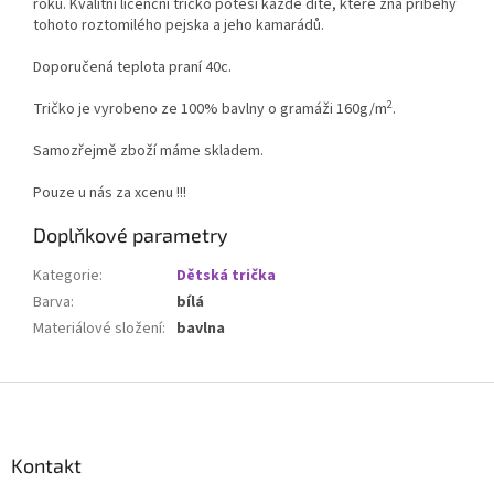
roků. Kvalitní licenční tričko potěší každé dítě, které zná příběhy
tohoto roztomilého pejska a jeho kamarádů.
Doporučená teplota praní 40c.
2
Tričko je vyrobeno ze 100% bavlny o gramáži 160g/m
.
Samozřejmě zboží máme skladem.
Pouze u nás za xcenu !!!
Doplňkové parametry
Kategorie
:
Dětská trička
Barva
:
bílá
Materiálové složení
:
bavlna
Z
á
p
a
Kontakt
t