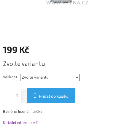
199 Kč
Měrná
Zvolte variantu
cena:
Velikost
Přidat do košíku
Bvlněné licenční trička
Detailní informace