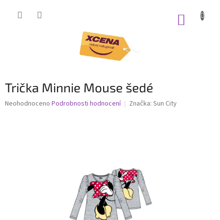
Přejít
na
NÁKUP
obsah
KOŠÍK
Trička Minnie Mouse šedé
Průměrné
Neohodnoceno
Podrobnosti hodnocení
Značka:
Sun City
hodnocení
produktu
je
0,0
z
5
hvězdiček.