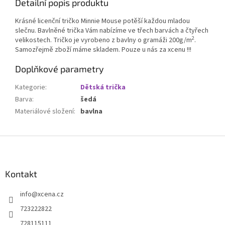
Detailní popis produktu
Krásné licenční tričko Minnie Mouse potěší každou mladou
slečnu. Bavlněné trička Vám nabízíme ve třech barvách a čtyřech
2
velikostech. Tričko je vyrobeno z bavlny o gramáži 200g/m
.
Samozřejmě zboží máme skladem. Pouze u nás za xcenu !!!
Doplňkové parametry
Kategorie
:
Dětská trička
Barva
:
šedá
Materiálové složení
:
bavlna
Z
á
p
a
Kontakt
t
info
@
xcena.cz
í
723222822
728115111