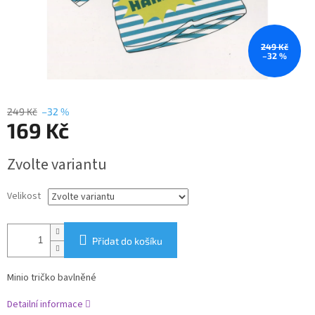
249 Kč
–32 %
249 Kč
–32 %
169 Kč
Měrná
Zvolte variantu
cena:
Velikost
Přidat do košíku
Minio tričko bavlněné
Detailní informace