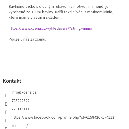
Bavlněné tričko s dlouhým rukávem s motivem mimoně, je
vyrobené ze 100% bavlny. Další textilní věci s motivem Minio,
které máme vlastním skladem :
https://www.xcena.cz/vyhledavani/?string=minio
Pouze u nás za xcenu.
Z
á
p
a
Kontakt
t
info
@
xcena.cz
í
723222822
728115111
https://www.facebook.com/profile.php?id=61584267174112
xcena.cz/