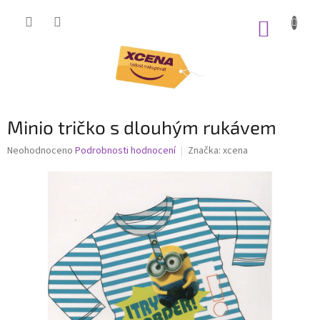
Přejít
na
NÁKUP
obsah
KOŠÍK
Minio tričko s dlouhým rukávem
Průměrné
Neohodnoceno
Podrobnosti hodnocení
Značka:
xcena
hodnocení
produktu
je
0,0
z
5
hvězdiček.