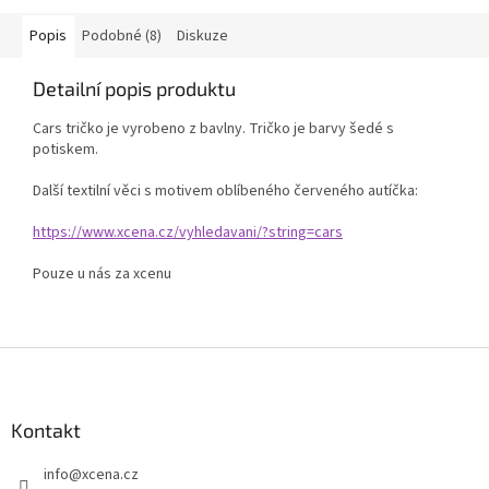
Popis
Podobné (8)
Diskuze
Detailní popis produktu
Cars tričko je vyrobeno z bavlny. Tričko je barvy šedé s
potiskem.
Další textilní věci s motivem oblíbeného červeného autíčka:
https://www.xcena.cz/vyhledavani/?string=cars
Pouze u nás za xcenu
Z
á
p
a
Kontakt
t
info
@
xcena.cz
í