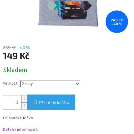
249 Kč
–40 %
249 Kč
–40 %
149 Kč
Měrná
Skladem
cena:
Velikost
Přidat do košíku
Chlapecké tričko
Detailní informace