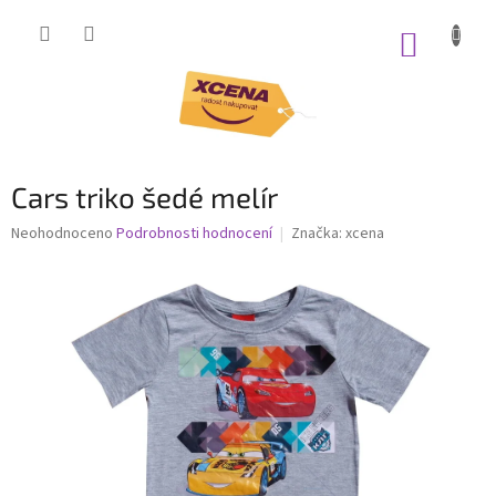
Přejít
na
NÁKUP
obsah
KOŠÍK
Cars triko šedé melír
Průměrné
Neohodnoceno
Podrobnosti hodnocení
Značka:
xcena
hodnocení
produktu
je
0,0
z
5
hvězdiček.