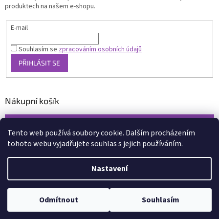
produktech na našem e-shopu.
E-mail
Souhlasím se
zpracováním osobních údajů
PŘIHLÁSIT SE
Nákupní košík
0
KS /
0 KČ
Tento web používá soubory cookie. Dalším procházením
tohoto webu vyjadřujete souhlas s jejich používáním.
Vytvořil Shoptet
Nastavení
Copyright 2026
www.xcena.cz
. Všechna práva vyhrazena.
Upravit
nastavení cookies
Odmítnout
Souhlasím