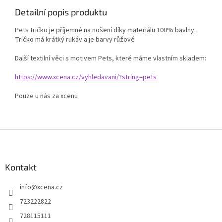
Detailní popis produktu
Pets tričko je příjemné na nošení díky materiálu 100% bavlny.
Tričko má krátký rukáv a je barvy růžové
Další textilní věci s motivem Pets, které máme vlastním skladem:
https://www.xcena.cz/vyhledavani/?string=pets
Pouze u nás za xcenu
Z
á
p
a
Kontakt
t
info
@
xcena.cz
í
723222822
728115111