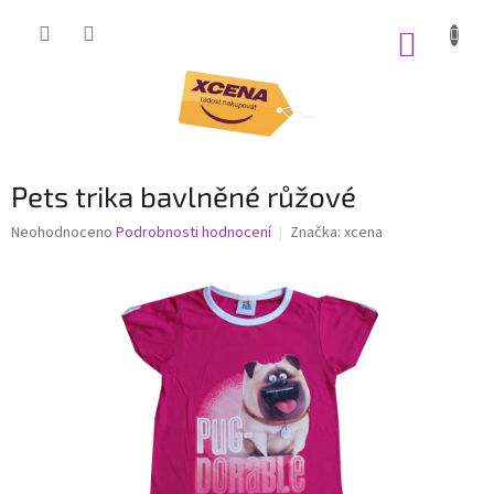
Přejít
na
NÁKUP
obsah
KOŠÍK
Pets trika bavlněné růžové
Průměrné
Neohodnoceno
Podrobnosti hodnocení
Značka:
xcena
hodnocení
produktu
je
0,0
z
5
hvězdiček.