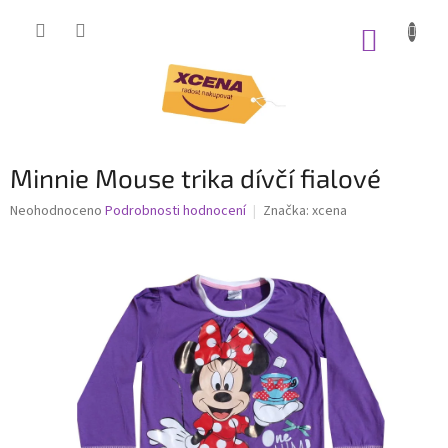
Přejít
na
NÁKUP
obsah
KOŠÍK
Minnie Mouse trika dívčí fialové
Průměrné
Neohodnoceno
Podrobnosti hodnocení
Značka:
xcena
hodnocení
produktu
je
0,0
z
5
hvězdiček.