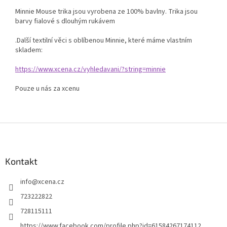
Minnie Mouse trika jsou vyrobena ze 100% bavlny. Trika jsou
barvy fialové s dlouhým rukávem
.Další textilní věci s oblíbenou Minnie, které máme vlastním
skladem:
https://www.xcena.cz/vyhledavani/?string=minnie
Pouze u nás za xcenu
Z
á
p
a
Kontakt
t
info
@
xcena.cz
í
723222822
728115111
https://www.facebook.com/profile.php?id=61584267174112