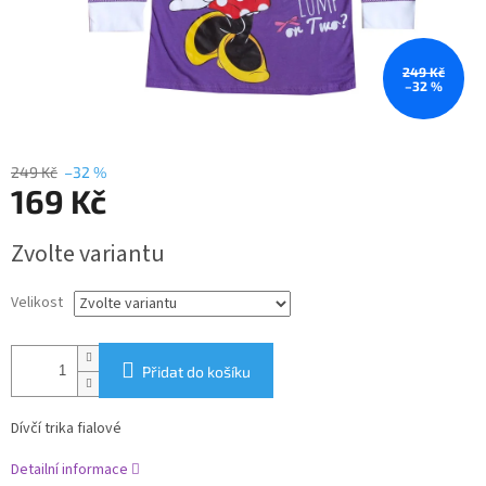
249 Kč
–32 %
249 Kč
–32 %
169 Kč
Měrná
Zvolte variantu
cena:
Velikost
Přidat do košíku
Dívčí trika fialové
Detailní informace