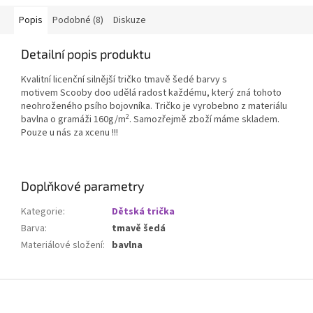
Popis
Podobné (8)
Diskuze
Detailní popis produktu
Kvalitní licenční silnější tričko tmavě šedé barvy s
motivem Scooby doo udělá radost každému, který zná tohoto
neohroženého psího bojovníka. Tričko je vyrobebno z materiálu
2
bavlna o gramáži 160g/m
. Samozřejmě zboží máme skladem.
Pouze u nás za xcenu !!!
Doplňkové parametry
Kategorie
:
Dětská trička
Barva
:
tmavě šedá
Materiálové složení
:
bavlna
Z
á