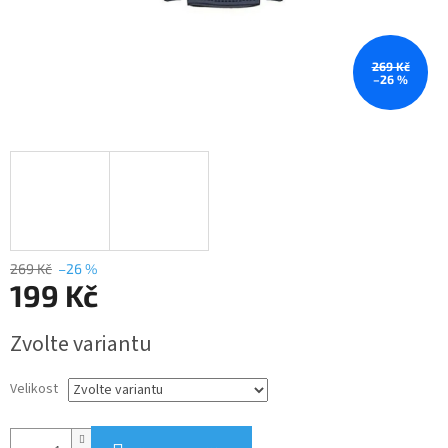
269 Kč
–26 %
269 Kč
–26 %
199 Kč
Měrná
Zvolte variantu
cena:
Velikost