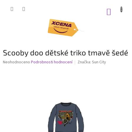
Přejít
na
NÁKUP
obsah
KOŠÍK
Scooby doo dětské triko tmavě šedé
Průměrné
Neohodnoceno
Podrobnosti hodnocení
Značka:
Sun City
hodnocení
produktu
je
0,0
z
5
hvězdiček.