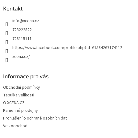
p
a
Kontakt
t
info
@
xcena.cz
í
723222822
728115111
https://www.facebook.com/profile.php?id=61584267174112
xcena.cz/
Informace pro vás
Obchodní podmínky
Tabulka velikostí
O XCENA.CZ
Kamenné prodejny
Prohlášení o ochraně osobních dat
Velkoobchod