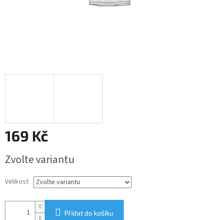
169 Kč
Měrná
Zvolte variantu
cena:
Velikost
Přidat do košíku