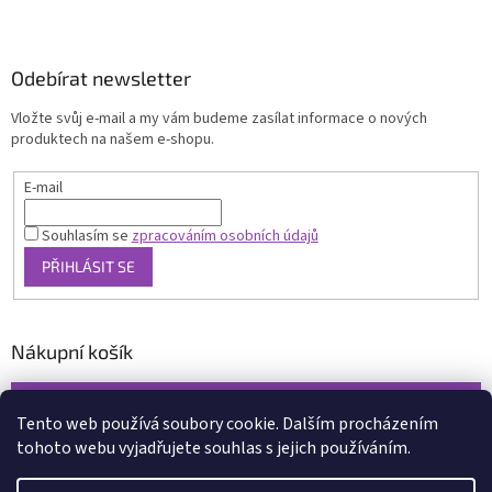
Odebírat newsletter
Vložte svůj e-mail a my vám budeme zasílat informace o nových
produktech na našem e-shopu.
E-mail
Souhlasím se
zpracováním osobních údajů
PŘIHLÁSIT SE
Nákupní košík
0
KS /
0 KČ
Tento web používá soubory cookie. Dalším procházením
tohoto webu vyjadřujete souhlas s jejich používáním.
Vytvořil Shoptet