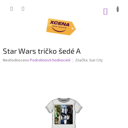
Přejít
na
NÁKUP
obsah
KOŠÍK
Star Wars tričko šedé A
Průměrné
Neohodnoceno
Podrobnosti hodnocení
Značka:
Sun City
hodnocení
produktu
je
0,0
z
5
hvězdiček.