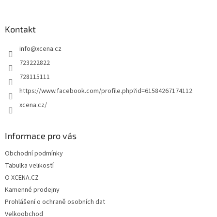
á
p
a
Kontakt
t
info
@
xcena.cz
í
723222822
728115111
https://www.facebook.com/profile.php?id=61584267174112
xcena.cz/
Informace pro vás
Obchodní podmínky
Tabulka velikostí
O XCENA.CZ
Kamenné prodejny
Prohlášení o ochraně osobních dat
Velkoobchod