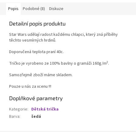
Popis
Podobné (8)
Diskuze
Detailní popis produktu
Star Wars udělají radost každému chlapci, který zná příběhy
těchto vesmírných hrdinů.
Doporučená teplota praní 40c.
2
Tričko je vyrobeno ze 100% bavlny o gramáži 160g/m
.
Samozřejmě zboží máme skladem.
Pouze u nás za xcenu !!!
Doplňkové parametry
Kategorie
:
Dětská trička
Barva
:
šedá
Z