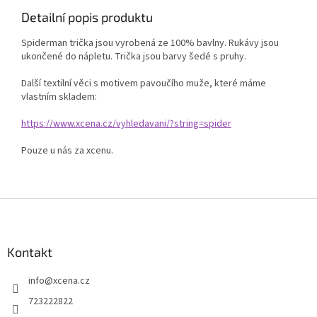
Detailní popis produktu
Spiderman trička jsou vyrobená ze 100% bavlny. Rukávy jsou
ukončené do nápletu. Trička jsou barvy šedé s pruhy.
Další textilní věci s motivem pavoučího muže, které máme
vlastním skladem:
https://www.xcena.cz/vyhledavani/?string=spider
Pouze u nás za xcenu.
Z
á
p
a
Kontakt
t
info
@
xcena.cz
í
723222822