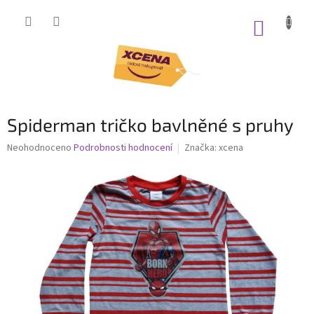
Přejít
na
NÁKUP
obsah
KOŠÍK
Spiderman tričko bavlněné s pruhy
Průměrné
Neohodnoceno
Podrobnosti hodnocení
Značka:
xcena
hodnocení
produktu
je
0,0
z
5
hvězdiček.