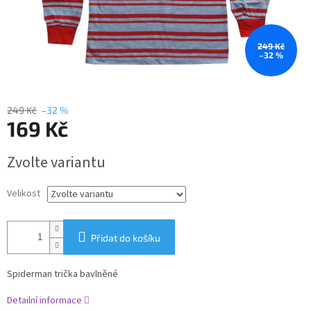
249 Kč
–32 %
249 Kč
–32 %
169 Kč
Měrná
Zvolte variantu
cena:
Velikost
Přidat do košíku
Spiderman trička bavlněné
Detailní informace