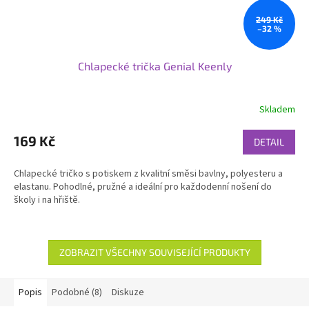
249 Kč
–32 %
Chlapecké trička Genial Keenly
Skladem
169 Kč
DETAIL
Chlapecké tričko s potiskem z kvalitní směsi bavlny, polyesteru a
elastanu. Pohodlné, pružné a ideální pro každodenní nošení do
školy i na hřiště.
ZOBRAZIT VŠECHNY SOUVISEJÍCÍ PRODUKTY
Popis
Podobné (8)
Diskuze