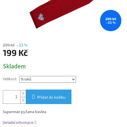
299 Kč
–33 %
299 Kč
–33 %
199 Kč
Měrná
Skladem
cena:
Velikost
Přidat do košíku
Superman pyžama bavlna
Detailní informace