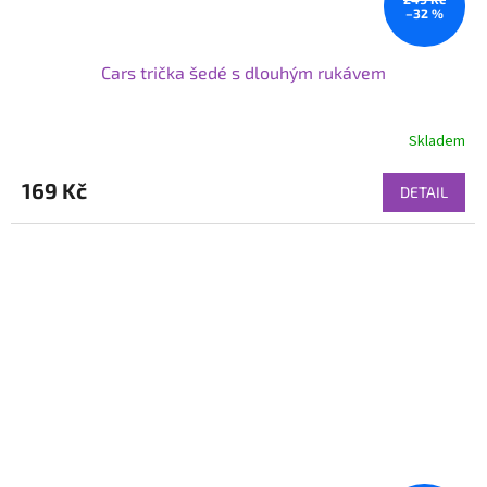
–32 %
Cars trička šedé s dlouhým rukávem
Skladem
169 Kč
DETAIL