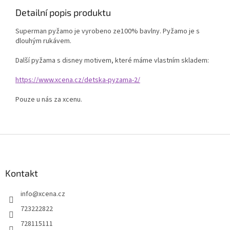
Detailní popis produktu
Superman pyžamo je vyrobeno ze100% bavlny. Pyžamo je s
dlouhým rukávem.
Další pyžama s disney motivem, které máme vlastním skladem:
https://www.xcena.cz/detska-pyzama-2/
Pouze u nás za xcenu.
Z
á
p
a
Kontakt
t
info
@
xcena.cz
í
723222822
728115111