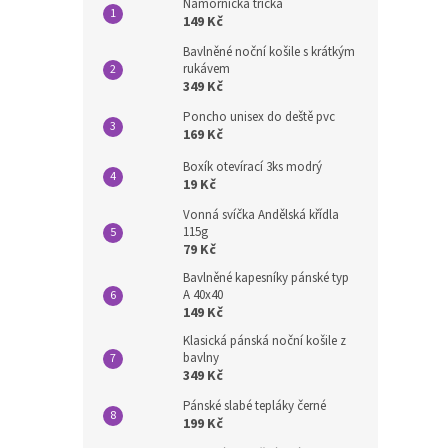
Námořnická trička
149 Kč
Bavlněné noční košile s krátkým
rukávem
349 Kč
Poncho unisex do deště pvc
169 Kč
Boxík otevírací 3ks modrý
19 Kč
Vonná svíčka Andělská křídla
115g
79 Kč
Bavlněné kapesníky pánské typ
A 40x40
149 Kč
Klasická pánská noční košile z
bavlny
349 Kč
Pánské slabé tepláky černé
199 Kč