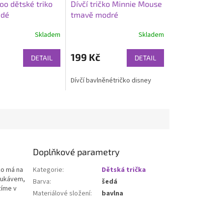
oo dětské triko
Dívčí tričko Minnie Mouse
edé
tmavě modré
Skladem
Skladem
199 Kč
DETAIL
DETAIL
Dívčí bavlněnétričko disney
Doplňkové parametry
čko má na
Kategorie
:
Dětská trička
 rukávem,
Barva
:
šedá
zíme v
Materiálové složení
:
bavlna