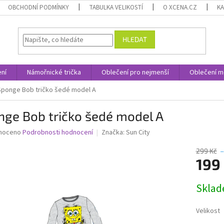
OBCHODNÍ PODMÍNKY
TABULKA VELIKOSTÍ
O XCENA.CZ
K
HLEDAT
ní
Námořnické trička
Oblečení pro nejmenší
Oblečení m
Sponge Bob tričko šedé model A
nge Bob tričko šedé model A
né
noceno
Podrobnosti hodnocení
Značka:
Sun City
ní
u
299 Kč
–
199
Měrná
Skla
cena:
ek.
Velikost