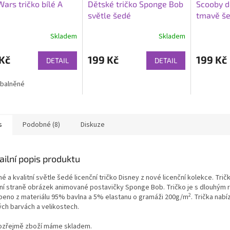
Wars tričko bílé A
Dětské tričko Sponge Bob
Scooby d
světle šedé
tmavě š
Skladem
Skladem
Kč
199 Kč
199 Kč
DETAIL
DETAIL
 balněné
s
Podobné (8)
Diskuze
ailní popis produktu
é a kvalitní světle šedé licenční tričko Disney z nové licenční kolekce. Tri
ní straně obrázek animované postavičky Sponge Bob. Tričko je s dlouhým
2
beno z materiálu 95% bavlna a 5% elastanu o gramáži 200g/m
. Trička nabí
ých barvách a velikostech.
zřejmě zboží máme skladem.