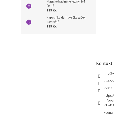
Klasické bavlněné legíny 3/4
černé
129 Kč
Kapesníky dámské 6ks sáček
bavlněné
129 Kč
Z
á
p
a
t
Kontakt
í
info
@
72322
72811
https:
m/prof
71741
xcena.