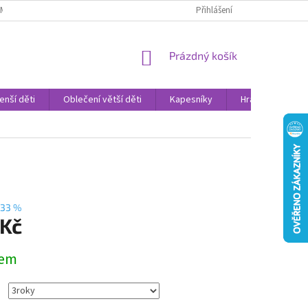
AMENNÉ PRODEJNY
PROHLÁŠENÍ O OCHRANĚ OSOBNÍCH DAT
Přihlášení
VELK
NÁKUPNÍ
Prázdný košík
KOŠÍK
enší děti
Oblečení větší děti
Kapesníky
Hračky
Sv
33 %
 Kč
dem