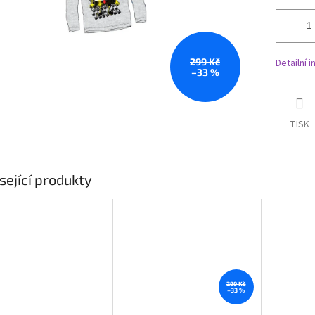
299 Kč
Detailní 
–33 %
TISK
sející produkty
299 Kč
–33 %