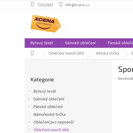
Přejít
723222822
info@xcena.cz
na
obsah
Bytový textil
Dámské oblečení
Pánské obleče
Domů
Oblečení menší děti
Dětská trička
P
Spo
o
Přeskočit
s
Průměr
Neohod
Kategorie
kategorie
t
hodnoce
r
produkt
Bytový textil
a
je
Dámské oblečení
0,0
n
z
Pánské oblečení
n
5
í
Námořnické trička
hvězdič
p
Oblečení pro nejmenší
a
Oblečení menší děti