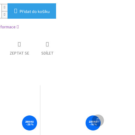
Přidat do košíku
informace
ZEPTAT SE
SDÍLET
Další
produkt
269 Kč
239 Kč
–26 %
–16 %