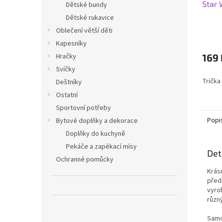
Star 
Dětské bundy
Dětské rukavice
Oblečení větší děti
Kapesníky
Hračky
169 
Svíčky
Trička
Deštníky
Ostatní
Sportovní potřeby
Popi
Bytové doplňky a dekorace
Doplňky do kuchyně
Pekáče a zapékací mísy
Det
Ochranné pomůcky
Krásn
před
vyro
různ
Samo