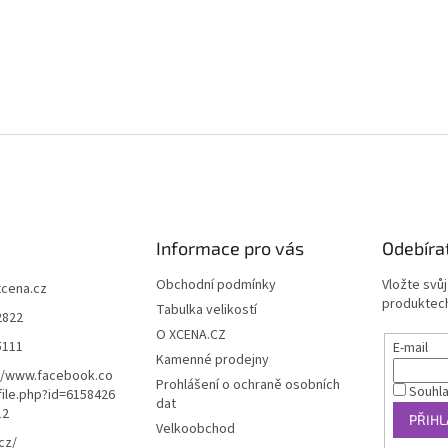
Informace pro vás
Odebíra
Obchodní podmínky
Vložte svů
xcena.cz
produktech
Tabulka velikostí
2822
O XCENA.CZ
5111
E-mail
Kamenné prodejny
//www.facebook.co
Prohlášení o ochraně osobních
Souhl
ile.php?id=6158426
dat
12
PŘIHL
Velkoobchod
cz/