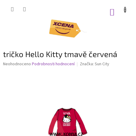
Přejít
na
NÁKUP
obsah
KOŠÍK
tričko Hello Kitty tmavě červená
Průměrné
Neohodnoceno
Podrobnosti hodnocení
Značka:
Sun City
hodnocení
produktu
je
0,0
z
5
hvězdiček.