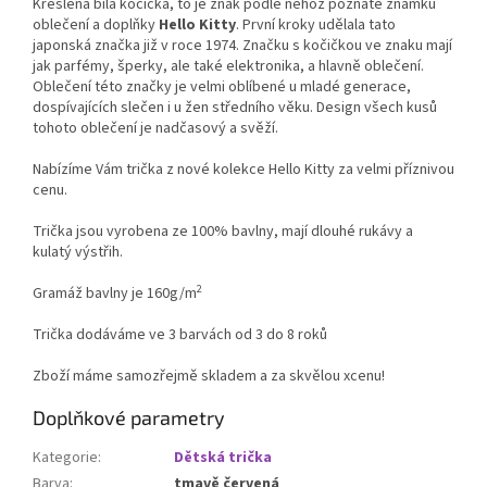
Kreslená bílá kočička, to je znak podle něhož poznáte známku
oblečení a doplňky
Hello Kitty
. První kroky udělala tato
japonská značka již v roce 1974. Značku s kočičkou ve znaku mají
jak parfémy, šperky, ale také elektronika, a hlavně oblečení.
Oblečení této značky je velmi oblíbené u mladé generace,
dospívajících slečen i u žen středního věku. Design všech kusů
tohoto oblečení je nadčasový a svěží.
Nabízíme Vám trička z nové kolekce Hello Kitty za velmi příznivou
cenu.
Trička jsou vyrobena ze 100% bavlny, mají dlouhé rukávy a
kulatý výstřih.
2
Gramáž bavlny je 160g/m
Trička dodáváme ve 3 barvách od 3 do 8 roků
Zboží máme samozřejmě skladem a za skvělou xcenu!
Doplňkové parametry
Kategorie
:
Dětská trička
Barva
:
tmavě červená