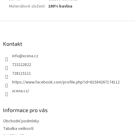
Materiálové složení
:
100% bavlna
Z
á
p
a
Kontakt
t
info
@
xcena.cz
í
723222822
728115111
https://www.facebook.com/profile.php?id=61584267174112
xcena.cz/
Informace pro vás
Obchodní podmínky
Tabulka velikostí