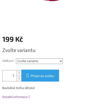
199 Kč
Měrná
Zvolte variantu
cena:
Velikost
Přidat do košíku
Bavlněné trička dětské
Detailní informace