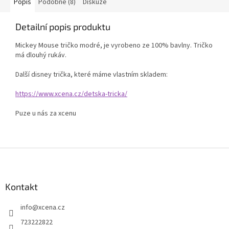
Popis
Podobné (8)
Diskuze
Detailní popis produktu
Mickey Mouse tričko modré, je vyrobeno ze 100% bavlny. Tričko
má dlouhý rukáv.
Další disney trička, které máme vlastním skladem:
https://www.xcena.cz/detska-tricka/
Puze u nás za xcenu
Z
á
p
a
Kontakt
t
info
@
xcena.cz
í
723222822