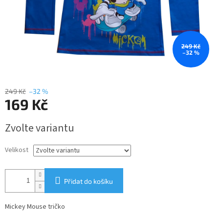
249 Kč
–32 %
249 Kč
–32 %
169 Kč
Měrná
Zvolte variantu
cena:
Velikost
Přidat do košíku
Mickey Mouse tričko