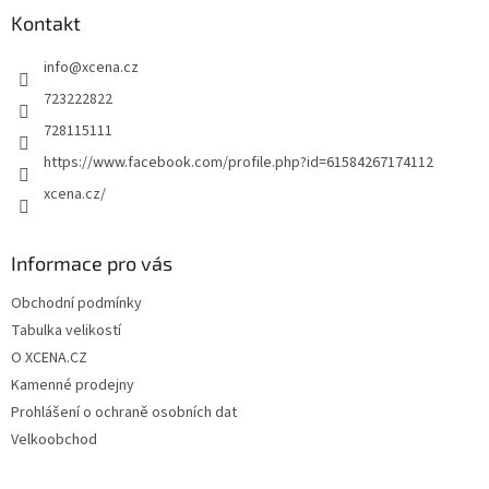
a
Kontakt
t
info
@
xcena.cz
í
723222822
728115111
https://www.facebook.com/profile.php?id=61584267174112
xcena.cz/
Informace pro vás
Obchodní podmínky
Tabulka velikostí
O XCENA.CZ
Kamenné prodejny
Prohlášení o ochraně osobních dat
Velkoobchod