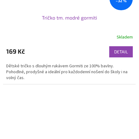
–32 %
Tričko tm. modré gormiti
Skladem
169 Kč
DETAIL
Dětské tričko s dlouhým rukávem Gormiti ze 100% bavlny.
Pohodlné, prodyšné a ideální pro každodenní nošení do školy i na
volný čas.