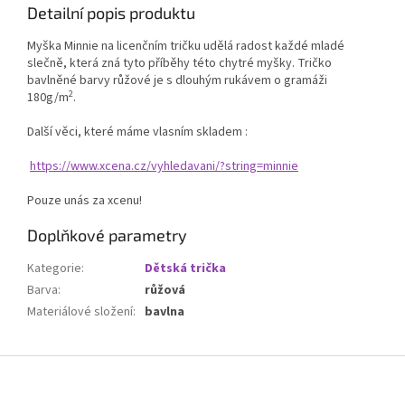
Detailní popis produktu
Myška Minnie na licenčním tričku udělá radost každé mladé
slečně, která zná tyto příběhy této chytré myšky. Tričko
bavlněné barvy růžové je s dlouhým rukávem o gramáži
2
180g/m
.
Další věci, které máme vlasním skladem :
https://www.xcena.cz/vyhledavani/?string=minnie
Pouze unás za xcenu!
Doplňkové parametry
Kategorie
:
Dětská trička
Barva
:
růžová
Materiálové složení
:
bavlna
Z
á
p