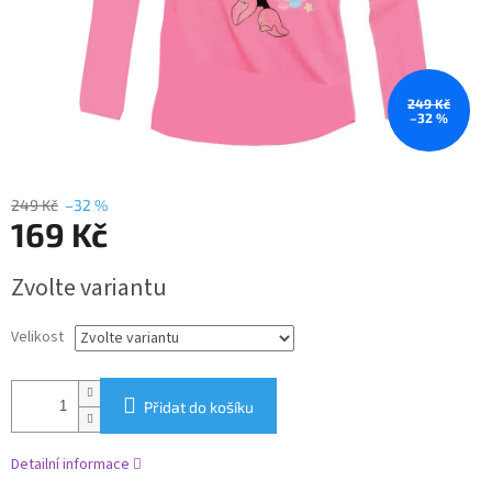
249 Kč
–32 %
249 Kč
–32 %
169 Kč
Měrná
Zvolte variantu
cena:
Velikost
Přidat do košíku
Detailní informace