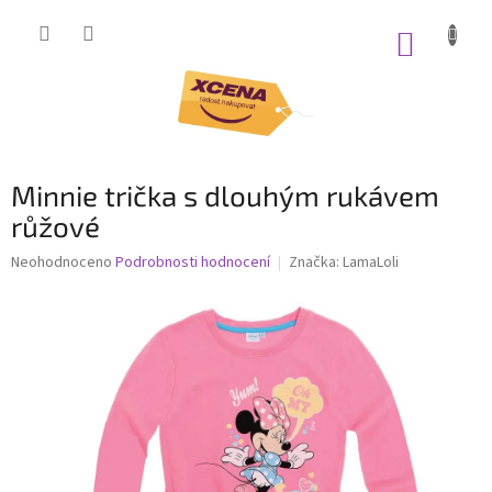
Přejít
na
NÁKUP
obsah
KOŠÍK
Minnie trička s dlouhým rukávem
růžové
Průměrné
Neohodnoceno
Podrobnosti hodnocení
Značka:
LamaLoli
hodnocení
produktu
je
0,0
z
5
hvězdiček.