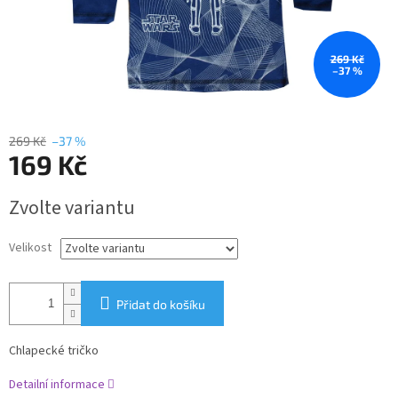
269 Kč
–37 %
269 Kč
–37 %
169 Kč
Měrná
Zvolte variantu
cena:
Velikost
Přidat do košíku
Chlapecké tričko
Detailní informace