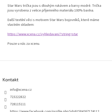
Star Wars trička jsou s dlouhým rukávem a barvy modré. Trička
jsou vyrobena z velice příjemného materiálu 100% bavlna.
Další textilní věci s motivem Star Wars bojovníků, které máme
vlastním skladem:
https://www.xcena.cz/vyhledavani/?string=star
Pouze u nás za xcenu.
Z
á
p
a
Kontakt
t
info
@
xcena.cz
í
723222822
728115111
https://www.facebook.com/profile.php?id=61584267174112