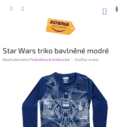
Přejít
na
NÁKUP
obsah
KOŠÍK
Star Wars triko bavlněné modré
Průměrné
Neohodnoceno
Podrobnosti hodnocení
Značka:
xcena
hodnocení
produktu
je
0,0
z
5
hvězdiček.