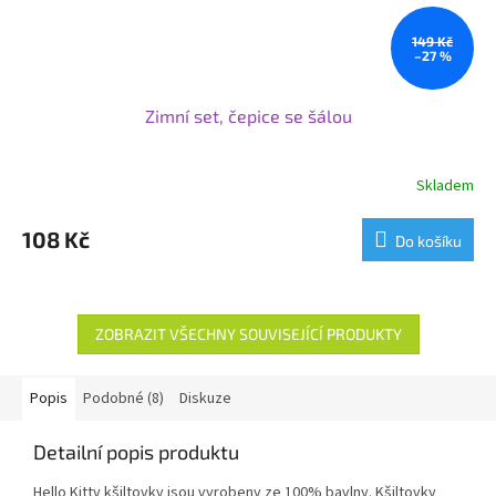
149 Kč
–27 %
Zimní set, čepice se šálou
Skladem
108 Kč
Do košíku
ZOBRAZIT VŠECHNY SOUVISEJÍCÍ PRODUKTY
Popis
Podobné (8)
Diskuze
Detailní popis produktu
Hello Kitty kšiltovky jsou vyrobeny ze 100% bavlny. Kšiltovky