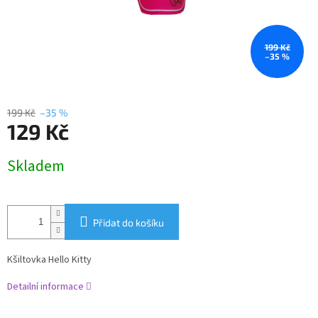
199 Kč
–35 %
199 Kč
–35 %
129 Kč
Měrná
Skladem
cena:
Přidat do košíku
Kšiltovka Hello Kitty
Detailní informace