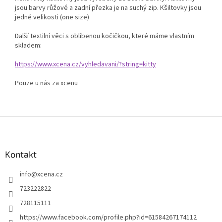
jsou barvy růžové a zadní přezka je na suchý zip. Kšiltovky jsou
jedné velikosti (one size)
Další textilní věci s oblíbenou kočičkou, které máme vlastním
skladem:
https://www.xcena.cz/vyhledavani/?string=kitty
Pouze u nás za xcenu
Z
á
p
a
Kontakt
t
info
@
xcena.cz
í
723222822
728115111
https://www.facebook.com/profile.php?id=61584267174112