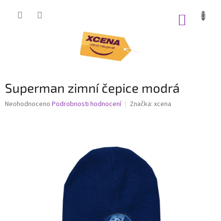
Přejít
na
NÁKUP
obsah
KOŠÍK
Superman zimní čepice modrá
Průměrné
Neohodnoceno
Podrobnosti hodnocení
Značka:
xcena
hodnocení
produktu
je
0,0
z
5
hvězdiček.