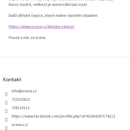
barvy modré, velikost je univerzální (uni size).
Další dětské čepice, které máme vlastním skladem:
https://www.xcena.cz/detske-cepice/
Pouze u nás za xcenu
Z
á
p
a
Kontakt
t
info
@
xcena.cz
í
723222822
728115111
https://www.facebook.com/profile.php?id=61584267174112
xcena.cz/