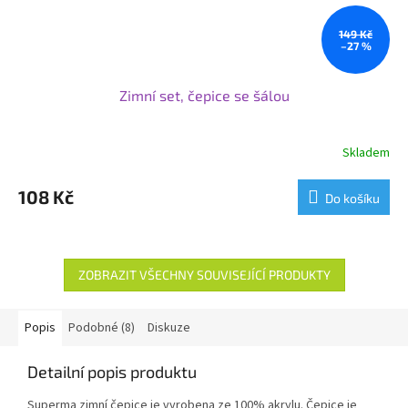
149 Kč
–27 %
Zimní set, čepice se šálou
Skladem
108 Kč
Do košíku
ZOBRAZIT VŠECHNY SOUVISEJÍCÍ PRODUKTY
Popis
Podobné (8)
Diskuze
Detailní popis produktu
Superma zimní čepice je vyrobena ze 100% akrylu. Čepice je