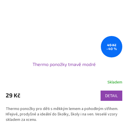
49 Kč
–40 %
Thermo ponožky tmavě modré
Skladem
29 Kč
DETAIL
Thermo ponožky pro děti s měkkým lemem a pohodlným střihem.
Hřejivé, prodyšné a ideální do školky, školy i na ven. Veselé vzory
skladem za xcenu.