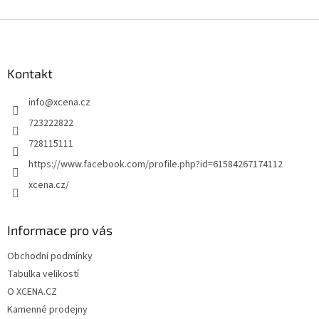
Z
á
p
a
Kontakt
t
info
@
xcena.cz
í
723222822
728115111
https://www.facebook.com/profile.php?id=61584267174112
xcena.cz/
Informace pro vás
Obchodní podmínky
Tabulka velikostí
O XCENA.CZ
Kamenné prodejny