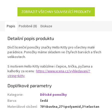
ZOBRAZIT VŠECHNY SOUVISEJÍCÍ PRODUKTY
Popis
Podobné (8)
Diskuze
Detailní popis produktu
Dívčí licenční ponožky značky Hello Kitty pro všechny malé
parádnice. Ponožky máme skladem ve čtyřech barvách a třech
velikostech.
S motivem Hello Kitty nabízíme i čepice, trička, pyžama a
kalhotky za xcenu :
https://www.xcena.cz/vyhledavani/?
string=kitty
Doplňkové parametry
Kategorie
:
Dětské ponožky
Barva
:
šedá
Materiálové složení
:
70%bavlna,27%polyamid,3%elastan