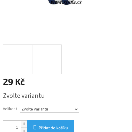
29 Kč
Měrná
Zvolte variantu
cena:
Velikost
Přidat do košíku