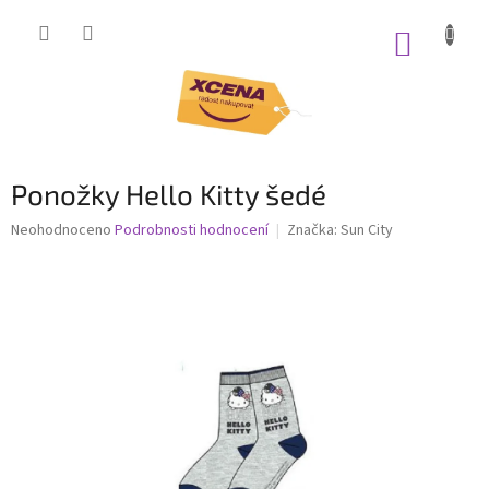
Přejít
na
NÁKUP
obsah
KOŠÍK
Ponožky Hello Kitty šedé
Průměrné
Neohodnoceno
Podrobnosti hodnocení
Značka:
Sun City
hodnocení
produktu
je
0,0
z
5
hvězdiček.