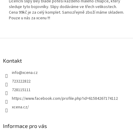
Licenční slipy Bey blade potěší každého malého chlapce, který
sleduje tyto bojovníky. Slipy dodáváme ve třech velikostech.
Cena 99kč je za celý komplet. Samozřejmě zboží máme skladem.
Pouze u nás za xcenu !!!
Z
á
p
a
Kontakt
t
info
@
xcena.cz
í
723222822
728115111
https://www.facebook.com/profile.php?id=61584267174112
xcena.cz/
Informace pro vás