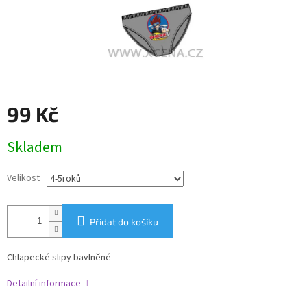
99 Kč
Měrná
Skladem
cena:
Velikost
Přidat do košíku
Chlapecké slipy bavlněné
Detailní informace