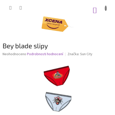
Přejít
na
NÁKUP
obsah
KOŠÍK
Bey blade slipy
Průměrné
Neohodnoceno
Podrobnosti hodnocení
Značka:
Sun City
hodnocení
produktu
je
0,0
z
5
hvězdiček.