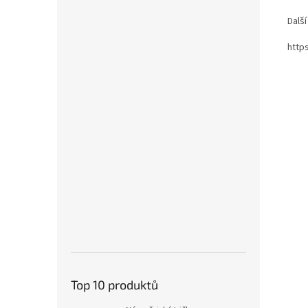
Dalš
http
Top 10 produktů