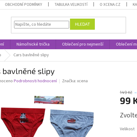
OBCHODNÍ PODMÍNKY
TABULKA VELIKOSTÍ
O XCENA.CZ
K
HLEDAT
ní
Námořnické trička
Oblečení pro nejmenší
Oblečení m
o
Cars bavlněné slipy
 bavlněné slipy
né
noceno
Podrobnosti hodnocení
Značka:
xcena
ní
u
149 Kč
–
99 
Měrná
Zvolt
cena:
ek.
Velikost