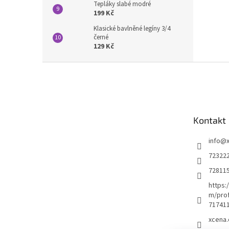
Tepláky slabé modré
199 Kč
Klasické bavlněné legíny 3/4
černé
129 Kč
Z
á
p
a
t
Kontakt
í
info
@
72322
72811
https:
m/prof
71741
xcena.