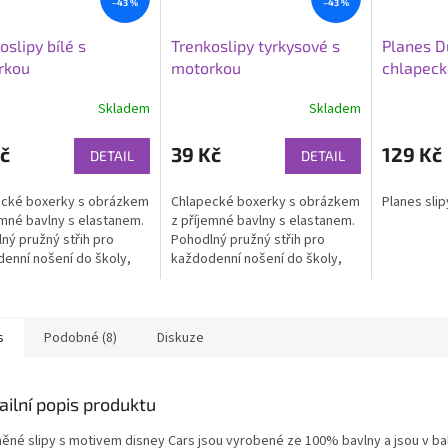
–43 %
–43 %
oslipy bílé s
Trenkoslipy tyrkysové s
Planes Du
rkou
motorkou
chlapeck
Skladem
Skladem
č
39 Kč
129 Kč
DETAIL
DETAIL
ecké boxerky s obrázkem
Chlapecké boxerky s obrázkem
Planes sli
emné bavlny s elastanem.
z příjemné bavlny s elastanem.
ný pružný střih pro
Pohodlný pružný střih pro
enní nošení do školy,
každodenní nošení do školy,
 i na doma.
školky i na doma.
s
Podobné (8)
Diskuze
ailní popis produktu
něné slipy s motivem disney Cars jsou vyrobené ze 100% bavlny a jsou v bal