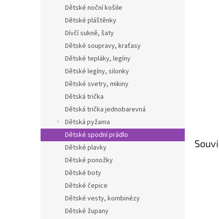
n
Dětské noční košile
e
Dětské pláštěnky
l
Dívčí sukně, šaty
Dětské soupravy, kraťasy
Dětské tepláky, legíny
Dětské legíny, silonky
Dětské svetry, mikiny
Dětská trička
Dětská trička jednobarevná
Dětská pyžama
Dětské spodní prádlo
Souvi
Dětské plavky
Dětské ponožky
Dětské boty
Dětské čepice
Dětské vesty, kombinézy
Dětské župany