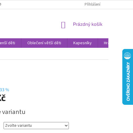
AMENNÉ PRODEJNY
PROHLÁŠENÍ O OCHRANĚ OSOBNÍCH DAT
Přihlášení
VELK
NÁKUPNÍ
Prázdný košík
KOŠÍK
enší děti
Oblečení větší děti
Kapesníky
Hračky
Sv
33 %
Kč
e variantu