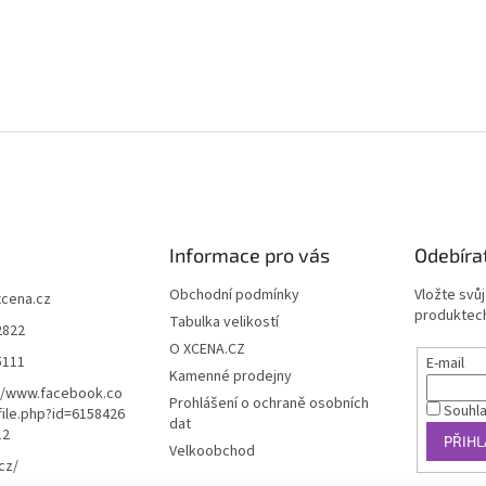
Informace pro vás
Odebíra
Obchodní podmínky
Vložte svů
xcena.cz
produktech
Tabulka velikostí
2822
O XCENA.CZ
5111
E-mail
Kamenné prodejny
//www.facebook.co
Prohlášení o ochraně osobních
Souhl
ile.php?id=6158426
dat
12
PŘIHL
Velkoobchod
cz/