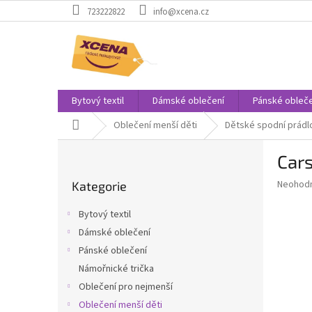
Přejít
723222822
info@xcena.cz
na
obsah
Bytový textil
Dámské oblečení
Pánské obleče
Domů
Oblečení menší děti
Dětské spodní prádl
P
Cars
o
Přeskočit
s
Průměr
Neohod
Kategorie
kategorie
t
hodnoce
r
produkt
Bytový textil
a
je
Dámské oblečení
0,0
n
z
Pánské oblečení
n
5
í
Námořnické trička
hvězdič
p
Oblečení pro nejmenší
a
Oblečení menší děti