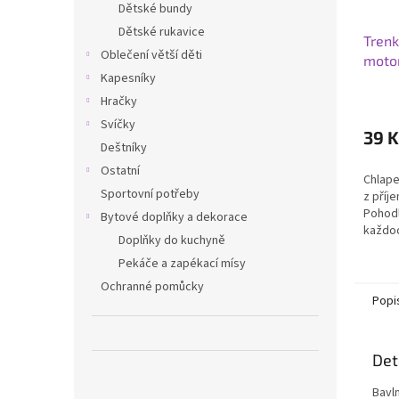
Dětské bundy
Dětské rukavice
Trenk
Oblečení větší děti
moto
Kapesníky
Hračky
Svíčky
39 K
Deštníky
Ostatní
Chlap
Sportovní potřeby
z příj
Pohodl
Bytové doplňky a dekorace
každod
Doplňky do kuchyně
školky
Pekáče a zapékací mísy
Ochranné pomůcky
Popi
Det
Bavl