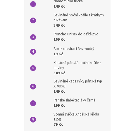
Námořnická trička
149 Kč
Bavlněné noční košile s krátkým
rukávem
349 Kč
Poncho unisex do deště pvc
169 Kč
Boxík otevírací 3ks modrý
19 Kč
Klasická pánská noční košile z
bavlny
349 Kč
Bavlněné kapesníky pánské typ
A 40x40
149 Kč
Pánské slabé tepláky černé
199 Kč
Vonná svíčka Andělská křídla
115g
79 Kč