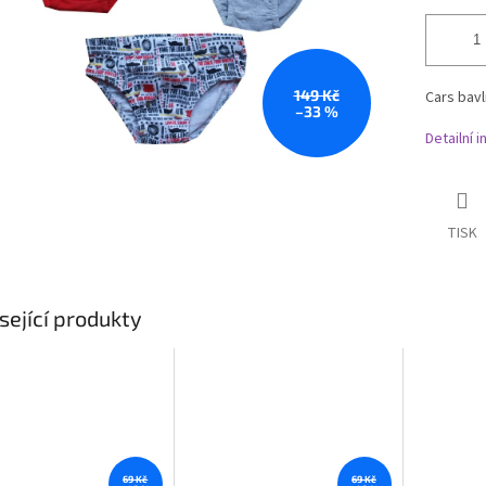
149 Kč
Cars bavl
–33 %
Detailní 
TISK
sející produkty
69 Kč
69 Kč