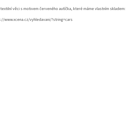
í textilní věci s motivem červeného autíčka, které máme vlastním skladem:
s://www.xcena.cz/vyhledavani/?string=cars