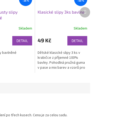
–35 %
–50 %
Další
sty slipy
Klasické slipy 3ks bavlna
produkt
é
Skladem
Skladem
49 Kč
DETAIL
DETAIL
py bavlněné
Dětské klasické slipy 3 ks v
krabičce z příjemné 100%
bavlny. Pohodlná pružná guma
v pase a mix barev a vzorů pro
každodenní nošení.
ení po třech kusech. Cena je za celou sadu.