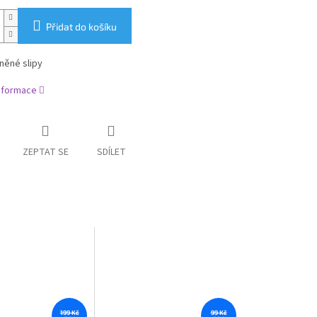
Přidat do košíku
něné slipy
informace
ZEPTAT SE
SDÍLET
199 Kč
99 Kč