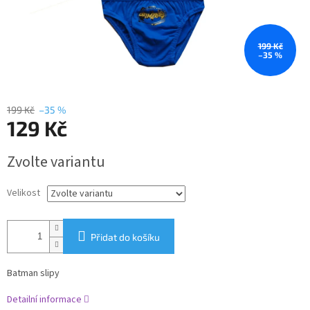
199 Kč
–35 %
199 Kč
–35 %
129 Kč
Měrná
Zvolte variantu
cena:
Velikost
Přidat do košíku
Batman slipy
Detailní informace